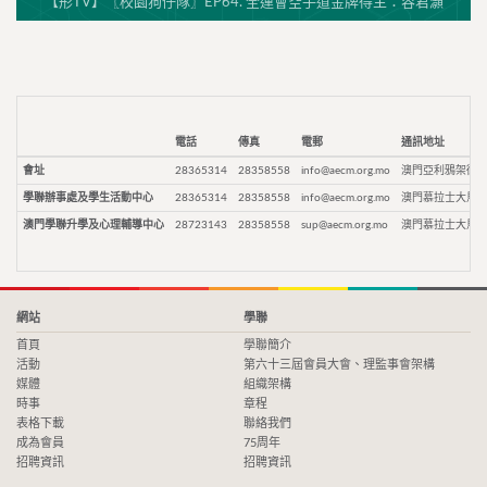
【形TV】〖校園狗仔隊〗EP64. 全運會空手道金牌得主：容君灝
電話
傳真
電郵
通訊地址
會址
28365314
28358558
info@aecm.org.mo
澳門亞利鴉架街9
學聯辦事處及學生活動中心
28365314
28358558
info@aecm.org.mo
澳門慕拉士大馬路
澳門學聯升學及心理輔導中心
28723143
28358558
sup@aecm.org.mo
澳門慕拉士大馬路
網站
學聯
首頁
學聯簡介
活動
第六十三屆會員大會、理監事會架構
媒體
組織架構
時事
章程
表格下載
聯絡我們
成為會員
75周年
招聘資訊
招聘資訊