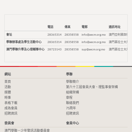
電話
傳真
電郵
通訊地址
會址
28365314
28358558
info@aecm.org.mo
澳門亞利鴉架街9
學聯辦事處及學生活動中心
28365314
28358558
info@aecm.org.mo
澳門慕拉士大馬路
澳門學聯升學及心理輔導中心
28723143
28358558
sup@aecm.org.mo
澳門慕拉士大馬路
網站
學聯
首頁
學聯簡介
活動
第六十三屆會員大會、理監事會架構
媒體
組織架構
時事
章程
表格下載
聯絡我們
成為會員
75周年
招聘資訊
招聘資訊
委員會
會員中心
澳門學聯－少年警訊活動委員會