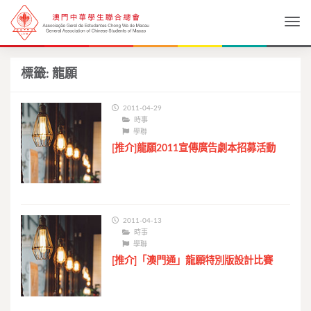
Togg
標籤:
龍願
2011-04-29
時事
學聯
[推介]龍願2011宣傳廣告劇本招募活動
2011-04-13
時事
學聯
[推介]「澳門通」龍願特別版設計比賽