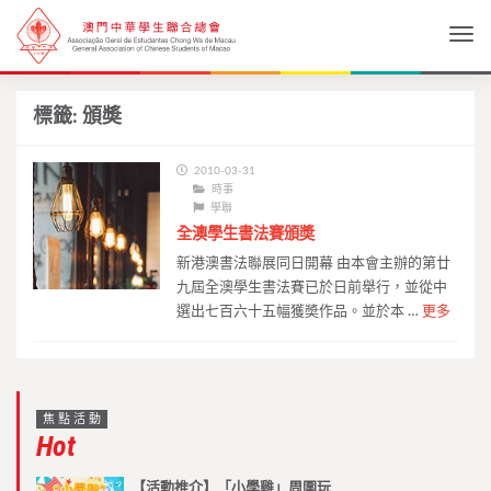
Togg
標籤:
頒奬
2010-03-31
時事
學聯
全澳學生書法賽頒奬
新港澳書法聯展同日開幕 由本會主辦的第廿
九屆全澳學生書法賽已於日前舉行，並從中
選出七百六十五幅獲奬作品。並於本 …
更多
焦點活動
Hot
【活動推介】「小學雞」周圍玩