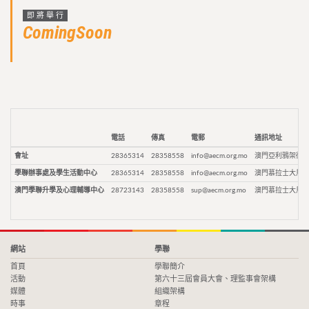
即將舉行
ComingSoon
電話
傳真
電郵
通訊地址
會址
28365314
28358558
info@aecm.org.mo
澳門亞利鴉架街9
學聯辦事處及學生活動中心
28365314
28358558
info@aecm.org.mo
澳門慕拉士大馬路
澳門學聯升學及心理輔導中心
28723143
28358558
sup@aecm.org.mo
澳門慕拉士大馬路
網站
學聯
首頁
學聯簡介
活動
第六十三屆會員大會、理監事會架構
媒體
組織架構
時事
章程