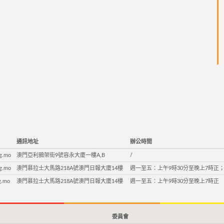
通訊地址
辦公時間
g.mo
澳門亞利鴉架街9號容永大廈一樓A,B
/
g.mo
澳門慕拉士大馬路218A號澳門日報大廈14樓
週一至五：上午9時30分至晚上7時正；
g.mo
澳門慕拉士大馬路218A號澳門日報大廈14樓
週一至五：上午9時30分至晚上7時正
委員會