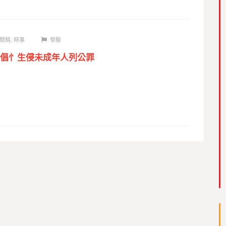
聞稿
,
時事
學聯
倡忄生侵未成年人列公罪