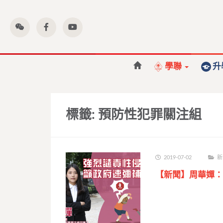
學聯
升
標籤:
預防性犯罪關注組
2019-07-02
新
【新聞】周華嬋：