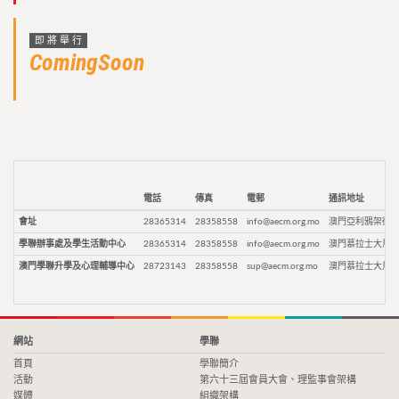
即將舉行
ComingSoon
電話
傳真
電郵
通訊地址
會址
28365314
28358558
info@aecm.org.mo
澳門亞利鴉架街9
學聯辦事處及學生活動中心
28365314
28358558
info@aecm.org.mo
澳門慕拉士大馬路
澳門學聯升學及心理輔導中心
28723143
28358558
sup@aecm.org.mo
澳門慕拉士大馬路
網站
學聯
首頁
學聯簡介
活動
第六十三屆會員大會、理監事會架構
媒體
組織架構