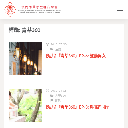
Togg
標籤:
青莘360
2012-07-30
活動
[短片]『青莘360』EP-6: 運動男女
2012-06-15
青莘360
會員
[短片]『青莘360』EP-3: 與”試”同行