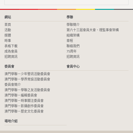
網站
學聯
首頁
學聯簡介
活動
第六十三屆會員大會、理監事會架構
媒體
組織架構
時事
章程
表格下載
聯絡我們
成為會員
75周年
招聘資訊
招聘資訊
委員會
會員中心
澳門學聯－少年警訊活動委員會
澳門學聯－學界常設活動委員會
委員會簡介
澳門學聯－學聯之友活動委員會
澳門學聯－編輯委員會
澳門學聯－時事關注委員會
澳門學聯－影攝創作委員會
澳門學聯－歷史文化委員會
場地介紹