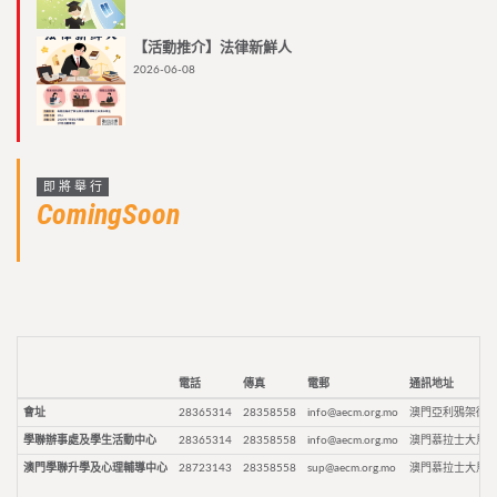
【活動推介】法律新鮮人
2026-06-08
即將舉行
ComingSoon
電話
傳真
電郵
通訊地址
會址
28365314
28358558
info@aecm.org.mo
澳門亞利鴉架街9
學聯辦事處及學生活動中心
28365314
28358558
info@aecm.org.mo
澳門慕拉士大馬路
澳門學聯升學及心理輔導中心
28723143
28358558
sup@aecm.org.mo
澳門慕拉士大馬路