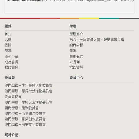
澳門學聯升學及心理輔導中心
28723143
28358558
sup@aecm.org.mo
澳門慕拉士大馬路
網站
學聯
首頁
學聯簡介
活動
第六十三屆會員大會、理監事會架構
媒體
組織架構
時事
章程
表格下載
聯絡我們
成為會員
75周年
招聘資訊
招聘資訊
委員會
會員中心
澳門學聯－少年警訊活動委員會
澳門學聯－學界常設活動委員會
委員會簡介
澳門學聯－學聯之友活動委員會
澳門學聯－編輯委員會
澳門學聯－時事關注委員會
澳門學聯－影攝創作委員會
澳門學聯－歷史文化委員會
場地介紹