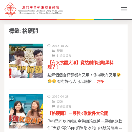
Togg
標籤:
格硬開
2016-10-22
硬頸
影攝委員會
【冇叉食麵大法】竟然創作出暗黑料
理？！
點解個個食杯麵都有叉用，係得我冇叉用
有冇好心人可以施捨 …
更多
2016-04-29
硬頸
影攝委員會
【格硬開】－最強K歌軟件大公開
你把聲可以P到靚 今集開箱既係－最強K歌軟
件”天籟K歌”App 如果想收到由格硬開每集 …