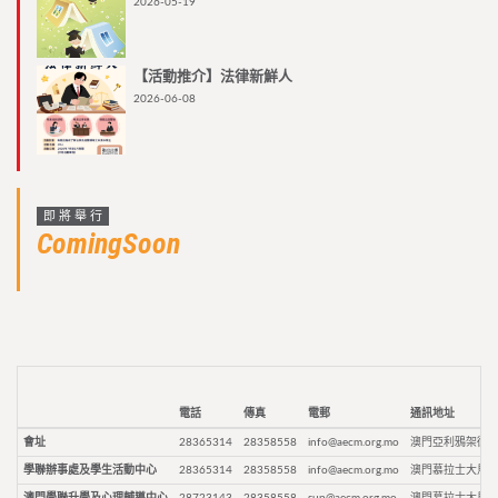
2026-05-19
【活動推介】法律新鮮人
2026-06-08
即將舉行
ComingSoon
電話
傳真
電郵
通訊地址
會址
28365314
28358558
info@aecm.org.mo
澳門亞利鴉架街9
學聯辦事處及學生活動中心
28365314
28358558
info@aecm.org.mo
澳門慕拉士大馬路