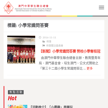
Togg
標籤:
小學常識問答賽
2016-11-11
時事
時事關注委員會
【新聞】小學常識問答賽 勞校小學奪桂冠
由澳門中華學生聯合總會主辦，教育暨青年
局、澳門基金會、培生澳門、公文式贊助之
「第三十二屆小學生常識問答比 …
更多
焦點活動
Hot
【活動推介】「小學雞」周圍玩