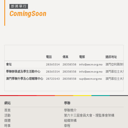
即將舉行
ComingSoon
電話
傳真
電郵
通訊地址
會址
28365314
28358558
info@aecm.org.mo
澳門亞利鴉架街9
學聯辦事處及學生活動中心
28365314
28358558
info@aecm.org.mo
澳門慕拉士大馬路
澳門學聯升學及心理輔導中心
28723143
28358558
sup@aecm.org.mo
澳門慕拉士大馬路
網站
學聯
首頁
學聯簡介
活動
第六十三屆會員大會、理監事會架構
媒體
組織架構
時事
章程