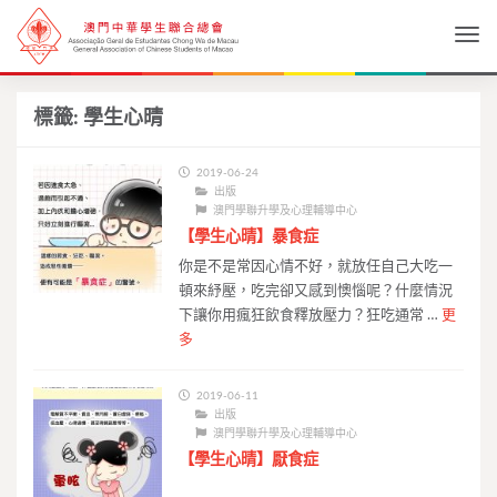
Togg
標籤:
學生心晴
2019-06-24
出版
澳門學聯升學及心理輔導中心
【學生心晴】暴食症
你是不是常因心情不好，就放任自己大吃一
頓來紓壓，吃完卻又感到懊惱呢？什麼情況
下讓你用瘋狂飲食釋放壓力？狂吃通常 …
更
多
2019-06-11
出版
澳門學聯升學及心理輔導中心
【學生心晴】厭食症