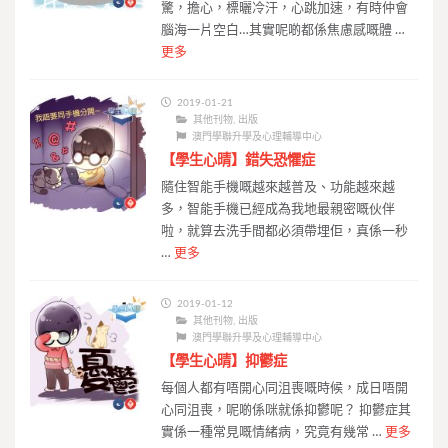
驚，擔心，標曬冷汗，心跳加速，有時仲會
腦海一片空白…其實呢啲都係焦慮感嘅體 …
更多
2019-01-21
其他刊物
,
出版
澳門學聯升學及心理輔導中心
【學生心晴】錯失恐懼症
隨住智能手機嘅越來越普及、功能越來越
多，智能手機已經成為我地最親密嘅伙伴
啦，就算去洗手間都必須帶埋佢，真係一秒
…
更多
2019-01-12
其他刊物
,
出版
澳門學聯升學及心理輔導中心
【學生心晴】抑鬱症
每個人都有唔開心同沮喪嘅時候，成日唔開
心同沮喪，呢啲係咪就係抑鬱呢？ 抑鬱症其
實係一種常見嘅情緒病，究竟有幾常 …
更多