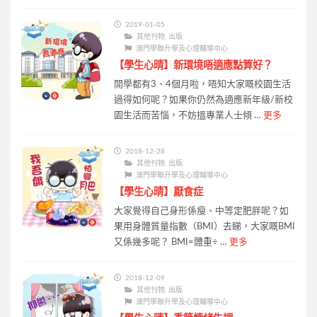
2019-01-05
其他刊物
,
出版
澳門學聯升學及心理輔導中心
【學生心晴】新環境唔適應點算好？
開學都有3、4個月啦，唔知大家嘅校園生活
過得如何呢？如果你仍然為適應新年級/新校
園生活而苦惱，不妨搵專業人士傾 …
更多
2018-12-28
其他刊物
,
出版
澳門學聯升學及心理輔導中心
【學生心晴】厭食症
大家覺得自己身形係瘦、中等定肥胖呢？如
果用身體質量指數（BMI）去睇，大家嘅BMI
又係幾多呢？ BMI=體重÷ …
更多
2018-12-09
其他刊物
,
出版
澳門學聯升學及心理輔導中心