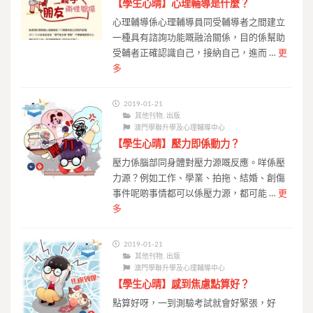
【學生心晴】心理輔導是什麼？
心理輔導係心理輔導員同受輔導者之間建立
一種具有諮詢功能嘅融洽關係，目的係幫助
受輔者正確認識自己，接納自己，進而 …
更
多
2019-01-21
其他刊物
,
出版
澳門學聯升學及心理輔導中心
【學生心晴】壓力即係動力？
壓力係腦部同身體對壓力源嘅反應。咩係壓
力源？例如工作、學業、拍拖、結婚、創傷
事件呢啲事情都可以係壓力源，都可能 …
更
多
2019-01-21
其他刊物
,
出版
澳門學聯升學及心理輔導中心
【學生心晴】感到焦慮點算好？
點算好呀，一到測驗考試就會好緊張，好