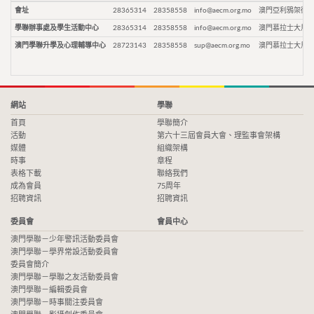
會址
28365314
28358558
info@aecm.org.mo
澳門亞利鴉架街9
學聯辦事處及學生活動中心
28365314
28358558
info@aecm.org.mo
澳門慕拉士大馬路
澳門學聯升學及心理輔導中心
28723143
28358558
sup@aecm.org.mo
澳門慕拉士大馬路
網站
學聯
首頁
學聯簡介
活動
第六十三屆會員大會、理監事會架構
媒體
組織架構
時事
章程
表格下載
聯絡我們
成為會員
75周年
招聘資訊
招聘資訊
委員會
會員中心
澳門學聯－少年警訊活動委員會
澳門學聯－學界常設活動委員會
委員會簡介
澳門學聯－學聯之友活動委員會
澳門學聯－編輯委員會
澳門學聯－時事關注委員會