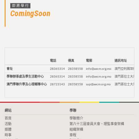
即將舉行
ComingSoon
電話
傳真
電郵
通訊地址
會址
28365314
28358558
info@aecm.org.mo
澳門亞利鴉架街9
學聯辦事處及學生活動中心
28365314
28358558
info@aecm.org.mo
澳門慕拉士大馬路
澳門學聯升學及心理輔導中心
28723143
28358558
sup@aecm.org.mo
澳門慕拉士大馬路
網站
學聯
首頁
學聯簡介
活動
第六十三屆會員大會、理監事會架構
媒體
組織架構
時事
章程