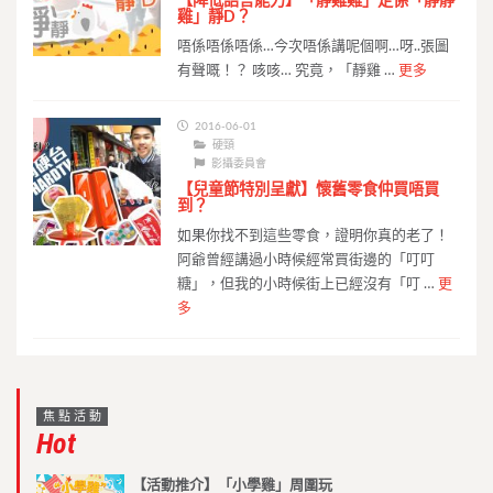
【降低語言能力】「靜雞雞」定係「靜靜
雞」靜D？
唔係唔係唔係…今次唔係講呢個啊…呀..張圖
有聲嘅！？ 咳咳… 究竟，「靜雞 …
更多
2016-06-01
硬頸
影攝委員會
【兒童節特別呈獻】懷舊零食仲買唔買
到？
如果你找不到這些零食，證明你真的老了！
阿爺曾經講過小時候經常買街邊的「叮叮
糖」，但我的小時候街上已經沒有「叮 …
更
多
焦點活動
Hot
【活動推介】「小學雞」周圍玩