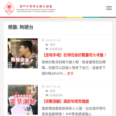
Togg
標籤:
夠硬台
2018-03-30
硬頸
影攝委員會
【差唔多啫】記得但係好難畫呀大考驗！
我哋印象深刻嘅卡通人物，點會畫唔到出嚟
嘅… 你都可以諗個人物考下自己，或者考下
個fd啦&#x1f6 …
更多
2017-12-28
硬頸
影攝委員會
【突擊測驗】國家地理常識題
國家嘅首都真係唔係人人識，出名城市唔代
表係首都啊喂！ #中學老師請傷心