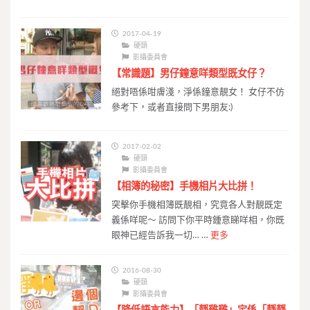
2017-04-19
硬頸
影攝委員會
【常識題】男仔鐘意咩類型既女仔？
絕對唔係咁膚淺，淨係鐘意靚女！ 女仔不仿
參考下，或者直接問下男朋友:)
2017-02-02
硬頸
影攝委員會
【相簿的秘密】手機相片大比拼！
突擊你手機相簿既靚相，究竟各人對靚既定
義係咩呢～ 訪問下你平時鍾意睇咩相，你既
眼神已經告訴我一切… …
更多
2016-08-30
硬頸
影攝委員會