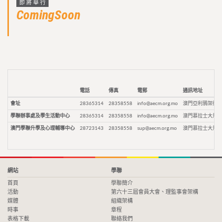
即將舉行
ComingSoon
電話
傳真
電郵
通訊地址
會址
28365314
28358558
info@aecm.org.mo
澳門亞利鴉架街9
學聯辦事處及學生活動中心
28365314
28358558
info@aecm.org.mo
澳門慕拉士大馬路
澳門學聯升學及心理輔導中心
28723143
28358558
sup@aecm.org.mo
澳門慕拉士大馬路
網站
學聯
首頁
學聯簡介
活動
第六十三屆會員大會、理監事會架構
媒體
組織架構
時事
章程
表格下載
聯絡我們