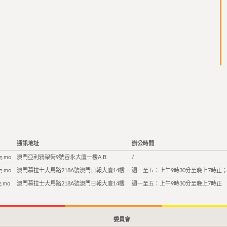
通訊地址
辦公時間
g.mo
澳門亞利鴉架街9號容永大廈一樓A,B
/
g.mo
澳門慕拉士大馬路218A號澳門日報大廈14樓
週一至五：上午9時30分至晚上7時正；
g.mo
澳門慕拉士大馬路218A號澳門日報大廈14樓
週一至五：上午9時30分至晚上7時正
委員會