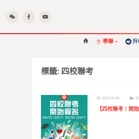
學聯
升
標籤:
四校聯考
2017-01-06
活
【四校聯考｜開始