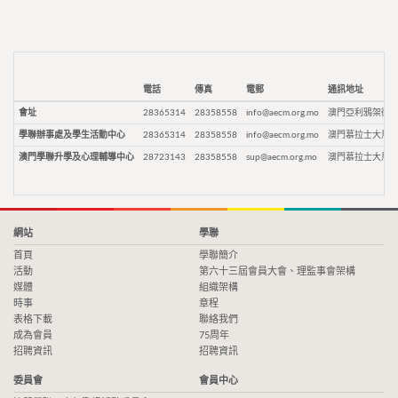
電話
傳真
電郵
通訊地址
會址
28365314
28358558
info@aecm.org.mo
澳門亞利鴉架街9
學聯辦事處及學生活動中心
28365314
28358558
info@aecm.org.mo
澳門慕拉士大馬路
澳門學聯升學及心理輔導中心
28723143
28358558
sup@aecm.org.mo
澳門慕拉士大馬路
網站
學聯
首頁
學聯簡介
活動
第六十三屆會員大會、理監事會架構
媒體
組織架構
時事
章程
表格下載
聯絡我們
成為會員
75周年
招聘資訊
招聘資訊
委員會
會員中心