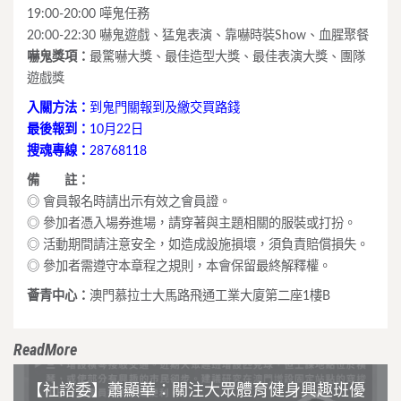
19:00-20:00 嘩鬼任務
20:00-22:30 嚇鬼遊戲、猛鬼表演、靠嚇時裝Show、血腥聚餐
嚇鬼獎項：
最驚嚇大獎、最佳造型大獎、最佳表演大獎、團隊
遊戲獎
入關方法：
到鬼門關報到及繳交買路錢
最後報到：
10月22日
搜魂專線：
28768118
備 註：
◎ 會員報名時請出示有效之會員證。
◎ 參加者憑入場券進場，請穿著與主題相關的服裝或打扮。
◎ 活動期間請注意安全，如造成設施損壞，須負責賠償損失。
◎ 參加者需遵守本章程之規則，本會保留最終解釋權。
薈青中心：
澳門慕拉士大馬路飛通工業大廈第二座1樓B
ReadMore
【社諮委】蕭顯華：關注大眾體育健身興趣班優