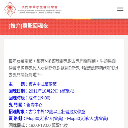
Togg
[推介]萬聖回魂夜
每年ge萬聖節，都有N多遊魂野鬼返去鬼門關報到，牛頭馬面
仲會準備嚇鬼死人ge迎新派對歡迎D新鬼~唔想變遊魂野鬼?快d
去鬼門關報到啦!!~~
主 題：
復古中式萬聖節
回魂日期：
2011年10月29日 (星期六)
回魂時辰：
戍時 (19:00)
鬼 門 關：
薈青中心
招魂對象：
古今中外12歲以上壯健男女學童
買 路 錢：
Mop30大洋/人(會員)、Mop50大洋/人(非會員)
回魂儀式：
18:00-19:00 萬聖化妝