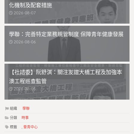
化機制及配套措施
2026-08-07
學聯：完善特定業務規管制度 保障青年健康發展
2026-08-06
【社諮委】阮舒淇：關注友誼大橋工程及加強本
澳工程巡查監管
2026-08-05
組織
學聯
分類
時事
標籤
,
薈青中心