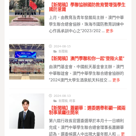
【新聞稿】學聯協辦國防教育營增强學生
國防意識
上月，由教育及青年發展局主辦，澳門中華
學生聯合總會協辦，珠海市國防教育訓練中
心作爲承訓中心之“2023/202 …
更多
2024-08-15
新聞稿
【新聞稿】澳門學聯和你一起“登陸火星”
由澳門基金會、中國航天基金會主辦，澳門
中華聯誼會、澳門中華學生聯合總會協辦的
“2024澳門大學生酒泉航天科技交 …
更多
2024-08-13
新聞稿
,
時事
【新聞稿】蕭顯華：選委選舉彰顯一國兩
制事業繼往開來
第六屆行政長官選委選舉於本月十一日順利
完成，澳門中華學生聯合總會理事長蕭顯華
認為，選委候選人中出現大量年輕人和 …
更