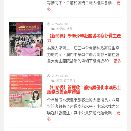
等陪同下，日前於澳門日報大樓拜會澳 …
更
多
2024-09-10
新聞稿
,
時事
【新聞稿】學聯骨幹赴鵬城考察新質生產
力
為深入學習二十屆三中全會精神及新質生產
力的內涵，澳門中華學生聯合總會日前在會
員大會主席阮舒淇的帶領下組織近30 …
更多
2024-09-10
時事
,
時事關注
【社諮委】管麗欣：籲持續優化本澳巴士
服務改善乘車體驗
今年暑假本澳迎來旅客量的大幅增長，八月
份訪客數甚至超過疫前水平，小城承載力又
喚起社會關注，其中公共交通問題最顯 …
更
多