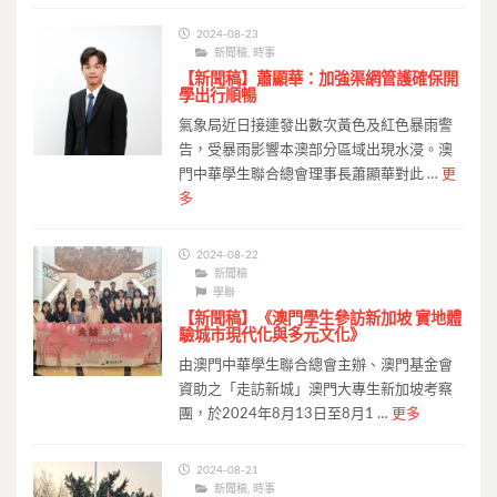
2024-08-23
新聞稿
,
時事
【新聞稿】蕭顯華：加強渠網管護確保開
學出行順暢
氣象局近日接連發出數次黃色及紅色暴雨警
告，受暴雨影響本澳部分區域出現水浸。澳
門中華學生聯合總會理事長蕭顯華對此 …
更
多
2024-08-22
新聞稿
學聯
【新聞稿】《澳門學生參訪新加坡 實地體
驗城市現代化與多元文化》
由澳門中華學生聯合總會主辦、澳門基金會
資助之「走訪新城」澳門大專生新加坡考察
團，於2024年8月13日至8月1 …
更多
2024-08-21
新聞稿
,
時事