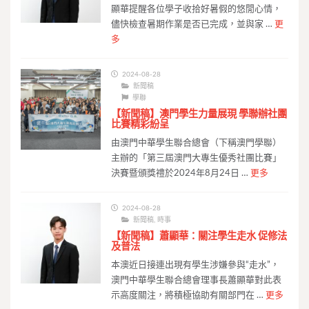
顯華提醒各位學子收拾好暑假的悠閒心情，
儘快檢查暑期作業是否已完成，並與家 …
更
多
2024-08-28
新聞稿
學聯
【新聞稿】澳門學生力量展現 學聯辦社團
比賽精彩紛呈
由澳門中華學生聯合總會（下稱澳門學聯）
主辦的「第三屆澳門大專生優秀社團比賽」
決賽暨頒獎禮於2024年8月24日 …
更多
2024-08-28
新聞稿
,
時事
【新聞稿】蕭顯華：關注學生走水 促修法
及普法
本澳近日接連出現有學生涉嫌參與“走水”，
澳門中華學生聯合總會理事長蕭顯華對此表
示高度關注，將積極協助有關部門在 …
更多