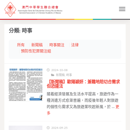
Togg
分類:
時事
所有
新聞稿
時事關注
法律
預防性犯罪關注組
2024-10-08
新聞稿
,
時事
【新聞稿】歐陽穎妍：兼職地陪切合需求
但恐違法
隨着經濟發展及生活水平提高，旅遊作為一
種消遣方式愈漸普遍，而疫後年輕人對旅遊
的個性化需求又為旅遊業吹起新風，於 …
更
多
2024-09-25