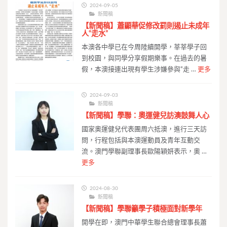
2024-09-05
新聞稿
【新聞稿】蕭顯華促修改罰則遏止未成年
人“走水”
本澳各中學已在今周陸續開學，莘莘學子回
到校園，與同學分享假期樂事。在過去的暑
假，本澳接連出現有學生涉嫌參與“走 …
更多
2024-09-03
新聞稿
【新聞稿】學聯：奧運健兒訪澳鼓舞人心
國家奧運健兒代表團周六抵澳，進行三天訪
問，行程包括與本澳運動員及青年互動交
流。澳門學聯副理事長歐陽穎妍表示，奧 …
更多
2024-08-30
新聞稿
【新聞稿】學聯籲學子積極面對新學年
開學在即，澳門中華學生聯合總會理事長蕭