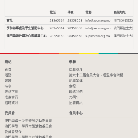
電話
傳真
電郵
通訊地址
會址
28365314
28358558
info@aecm.org.mo
澳門亞利鴉架街9
學聯辦事處及學生活動中心
28365314
28358558
info@aecm.org.mo
澳門慕拉士大馬路
澳門學聯升學及心理輔導中心
28723143
28358558
sup@aecm.org.mo
澳門慕拉士大馬路
網站
學聯
首頁
學聯簡介
活動
第六十三屆會員大會、理監事會架構
媒體
組織架構
時事
章程
表格下載
聯絡我們
成為會員
75周年
招聘資訊
招聘資訊
委員會
會員中心
澳門學聯－少年警訊活動委員會
澳門學聯－學界常設活動委員會
委員會簡介
澳門學聯－學聯之友活動委員會