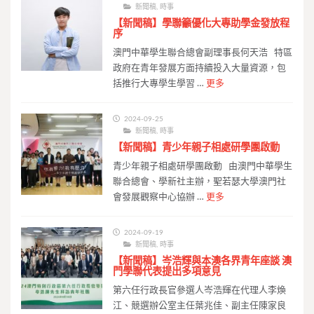
新聞稿
,
時事
【新聞稿】學聯籲優化大專助學金發放程
序
澳門中華學生聯合總會副理事長何天浩 特區
政府在青年發展方面持續投入大量資源，包
括推行大專學生學習 …
更多
2024-09-25
新聞稿
,
時事
【新聞稿】青少年親子相處研學團啟動
青少年親子相處研學團啟動 由澳門中華學生
聯合總會、學新社主辦，聖若瑟大學澳門社
會發展觀察中心協辦 …
更多
2024-09-19
新聞稿
,
時事
【新聞稿】岑浩輝與本澳各界青年座談 澳
門學聯代表提出多項意見
第六任行政長官參選人岑浩輝在代理人李煥
江、競選辦公室主任葉兆佳、副主任陳家良