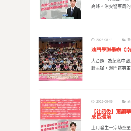
高峰。治安警察局的
2025-08-11
新
澳門學聯舉辦《南
大合照 為紀念中國
聯主辦，澳門霍英東
2025-08-08
新
【社諮委】蕭顯華
成長環境
上月發生一宗幼童墮