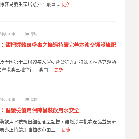
除容易發生家居意外，嚴重 …
更多
聞稿
,
時事
學聯
：籲把握體育盛事之機遇持續完善本澳交通設施配
及全國第十二屆殘疾人運動會暨第九屆特殊奧林匹克運動
在粵港澳三地舉行。澳門 …
更多
聞稿
,
時事
學聯
：倡嚴檢優用保障桶裝飲用水安全
裝飲用水被驗出細菌含量超標，雖然涉事批次產品並無流
局亦正持續加強抽檢市面上 …
更多