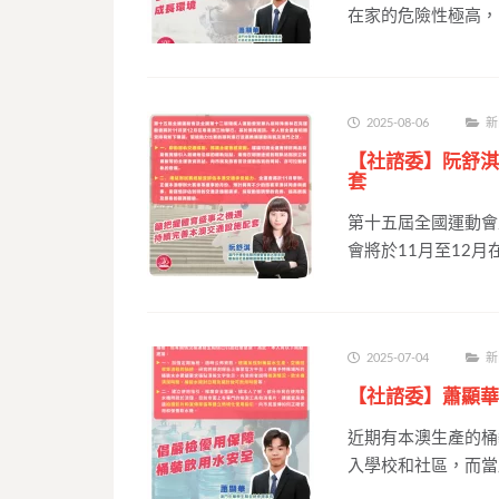
在家的危險性極高，
2025-08-06
新
【社諮委】阮舒淇
套
第十五屆全國運動會
會將於11月至12月
2025-07-04
新
【社諮委】蕭顯華
近期有本澳生產的桶
入學校和社區，而當