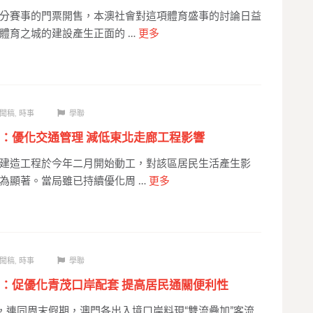
分賽事的門票開售，本澳社會對這項體育盛事的討論日益
體育之城的建設產生正面的 …
更多
聞稿
,
時事
學聯
：優化交通管理 減低東北走廊工程影響
建造工程於今年二月開始動工，對該區居民生活產生影
為顯著。當局雖已持續優化周 …
更多
聞稿
,
時事
學聯
：促優化青茂口岸配套 提高居民通關便利性
至，連同周末假期，澳門各出入境口岸料現“雙流疊加”客流