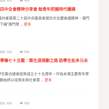
聞稿
,
時事
學聯
四中全會精神分享會 勉青年把握時代機遇
國共產黨第二十屆中央委員會第四次全體會議精神，澳門
下稱“澳門學 …
更多
聞稿
,
時事
學聯
學聯七十五載：築生涯規劃之路 助學生拓多元未
華學生聯合總會迎來成立七十五周年。作為本澳主要青年學
聯始終以培育未來社會菁 …
更多
聞稿
,
時事
學聯