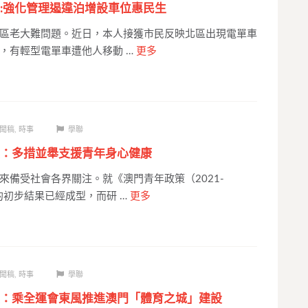
:強化管理遏違泊增設車位惠民生
區老大難問題。近日，本人接獲市民反映北區出現電單車
，有輕型電單車遭他人移動 …
更多
聞稿
,
時事
學聯
：多措並舉支援青年身心健康
來備受社會各界關注。就《澳門青年政策（2021-
的初步結果已經成型，而研 …
更多
聞稿
,
時事
學聯
：乘全運會東風推進澳門「體育之城」建設