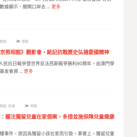
數據顯示，關閘口岸去 …
更多
聞稿
學聯
京照相館》觀影會，銘記抗戰歷史弘揚愛國精神
人民抗日戰爭暨世界反法西斯戰爭勝利80周年，由澳門學
基金會資 …
更多
聞稿
,
時事
學聯
：關注獨留兒童在家個案，多措並施保障兒童健康
樓事件，原因為獨留小孩在家而引致。事實上，獨留兒童