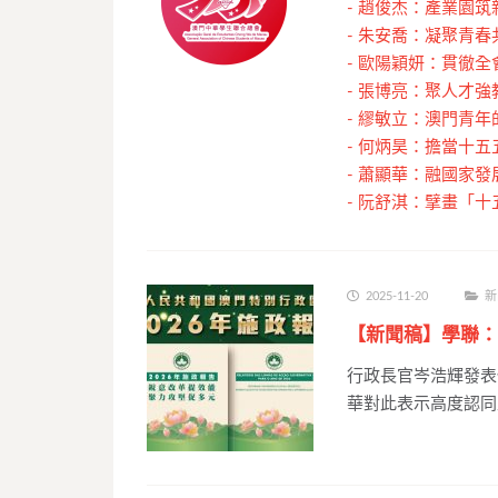
-
趙俊杰：產業園筑
-
朱安喬：凝聚青春
-
歐陽穎妍：貫徹全
-
張博亮：聚人才強
-
繆敏立：澳門青年
-
何炳昊：擔當十五
-
蕭顯華：融國家發
-
阮舒淇：擘畫「十
2025-11-20
新
【新聞稿】學聯：
行政長官岑浩輝發表
華對此表示高度認同