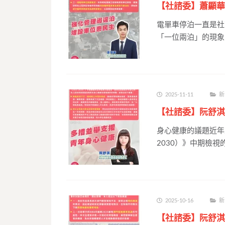
【社諮委】蕭顯華
電單車停泊一直是社
「一位兩泊」的現象
2025-11-11
新
【社諮委】阮舒淇
身心健康的議題近年
2030）》中期檢視
2025-10-16
新
【社諮委】阮舒淇