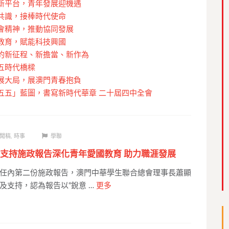
新平台，青年發展迎機遇
共識，接棒時代使命
會精神，推動協同發展
教育，賦能科技興國
的新征程、新擔當、新作為
五時代橋樑
展大局，展澳門青春抱負
五五」藍圖，書寫新時代華章 二十屆四中全會
聞稿
,
時事
學聯
支持施政報告深化青年愛國教育 助力職涯發展
任內第二份施政報告，澳門中華學生聯合總會理事長蕭顯
及支持，認為報告以“銳意 …
更多