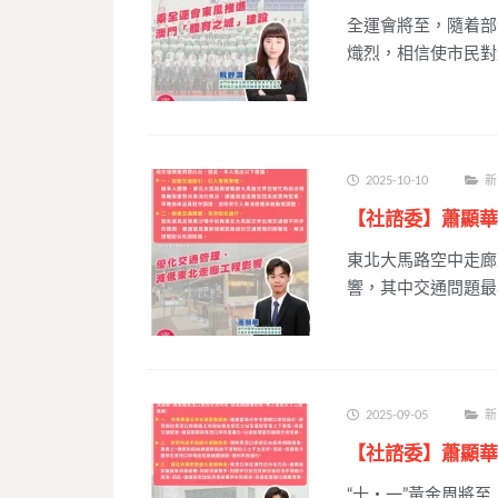
全運會將至，隨着部
熾烈，相信使市民對
2025-10-10
新
【社諮委】蕭顯華
東北大馬路空中走廊
響，其中交通問題最
2025-09-05
新
【社諮委】蕭顯華
“十‧一”黃金周將