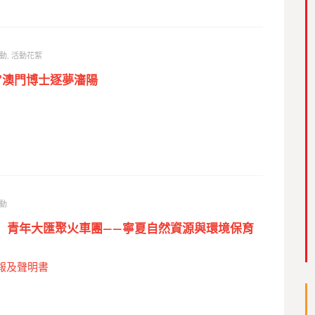
動
,
活動花絮
行”澳門博士逐夢瀋陽
動
華」 青年大匯聚火車團——寧夏自然資源與環境保育
報及聲明書