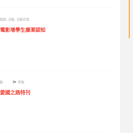
聞稿
,
活動
,
活動花絮
電影增學生廉潔認知
動
學聯
愛國之路特刊