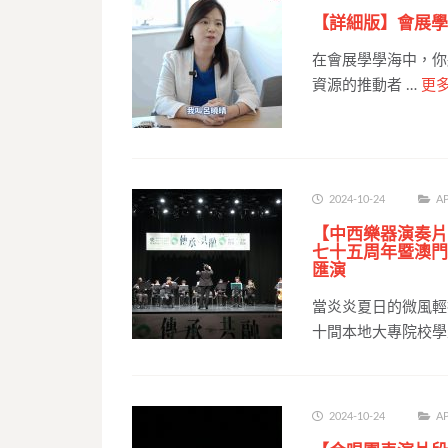
【詳細版】會展學
在會展學學海中，你
資源的推動者 …
更
2024-10-24
AP
【中西樂器演奏片
七十五周年暨澳門
匯演
當炎炎夏日的微風輕
十間本地大專院校學
2024-10-24
AP