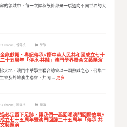
容的領域中，每一次課程設計都是一扇通向不同世界的大
O channel
,
輕電視
學聯
金龍獻舞‧粵記傳承//慶中華人民共和國成立七十
二十五周年「傳承·共融」澳門學界聯合文藝匯演
拂大地，澳門中華學生聯合總會以一顆熱誠之心，召集二
生會及外地澳生聯會，共同 …
更多
O channel
,
輕電視
學聯
過必定留下足跡，讓我們一起回溯澳門回歸故事//
成立七十五周年暨澳門回歸二十五周年「傳承·共
文藝匯演