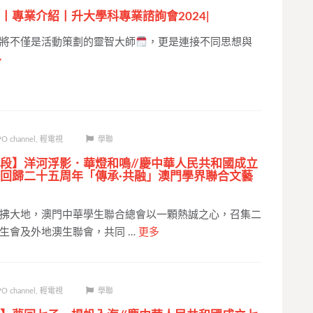
丨專業介紹丨升大學科專業諮詢會2024|
將不僅是活動策劃的靈智大師
，更是連接不同思想與
多
O channel
,
輕電視
學聯
段】洋河浮影．華燈和鳴//慶中華人民共和國成立
回歸二十五周年「傳承·共融」澳門學界聯合文藝
拂大地，澳門中華學生聯合總會以一顆熱誠之心，召集二
生會及外地澳生聯會，共同 …
更多
O channel
,
輕電視
學聯