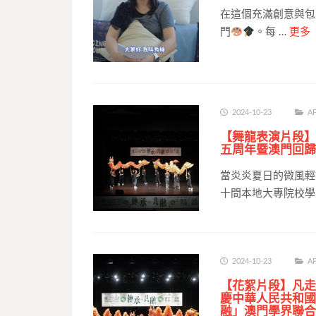
在這個充滿創意與包
門
。每 …
更多
2024-10-23
AP
【舞龍表演片段】
五周年暨澳門回歸
當炎炎夏日的微風輕
十間本地大專院校學
2024-10-23
AP
【花絮片段】凡走
慶中華人民共和國
融」澳門學界聯合