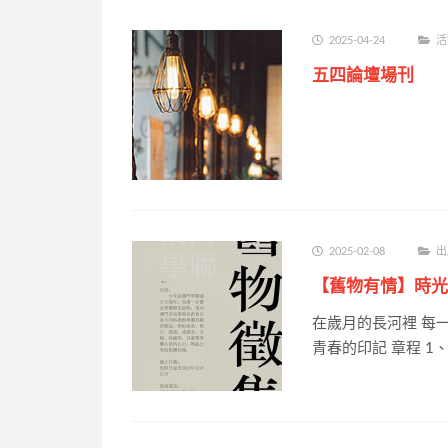
2025-04-24
活
五四論壇場刊
2025-02-08
出
【舊物有情】時光
在歲月的長河裡 每
青春的印記 章程 1、