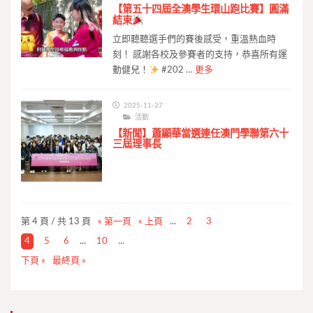
【第五十四屆全澳學生環山跑比賽】圓滿
結束
立即聽聽選手們的賽後感受，重溫熱血時
刻！ 感謝各校及參賽者的支持，恭喜所有運
動健兒！
#202 …
更多
2025-11-27
活動
【新聞】蕭顯華當選連任澳門學聯第六十
三屆理事長
第 4 頁 / 共 13 頁
« 第一頁
« 上頁
...
2
3
4
5
6
...
10
...
下頁 »
最終頁 »