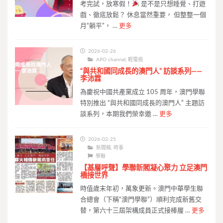
考完試，放寒假！
是不是只想睡覺、打遊
戲、徹底放鬆？ 休息當然重要， 但整整一個
月“躺平”， …
更多
2026-02-26
APO channel
,
輕電視
“與共和國同成長的澳門人” 訪談系列——
李沛霖
為慶祝中國共產黨成立 105 周年，澳門學聯
特別推出 “與共和國同成長的澳門人” 主題訪
談系列，本期我們榮幸邀 …
更多
2026-02-25
新聞稿
,
時事
學聯
【基層呼聲】學聯新閣凝心聚力 立足澳門
橋接世界
時值歲末年初，萬象更新。澳門中華學生聯
合總會（下稱“澳門學聯”）順利完成新舊交
替，第六十三屆架構成員正式接棒履 …
更多