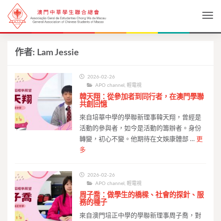
Togg
作者:
Lam Jessie
2026-02-26
APO channel
,
輕電視
韓天翔：從參加者到同行者，在澳門學聯
共創回憶
來自培華中學的學聯新理事韓天翔，曾經是
活動的參與者，如今是活動的籌辦者。身份
轉變，初心不變。他期待在文娛康體部 …
更
多
2026-02-26
APO channel
,
輕電視
周子喬：做學生的橋樑、社會的探針、服
務的種子
來自澳門培正中學的學聯新理事周子喬，對