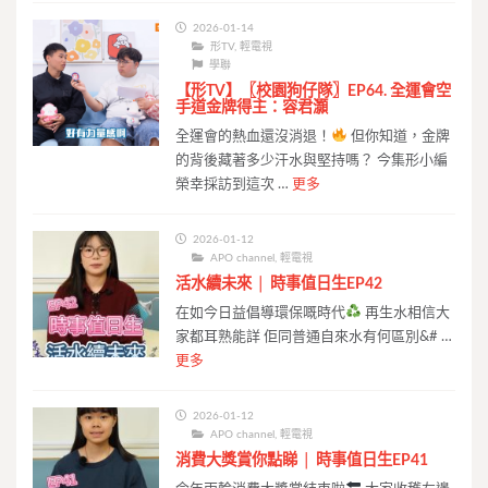
2026-01-14
形TV
,
輕電視
學聯
【形TV】〖校園狗仔隊〗EP64. 全運會空
手道金牌得主：容君灝
全運會的熱血還沒消退！
但你知道，金牌
的背後藏著多少汗水與堅持嗎？ 今集形小編
榮幸採訪到這次 …
更多
2026-01-12
APO channel
,
輕電視
活水續未來 │ 時事值日生EP42
在如今日益倡導環保嘅時代
再生水相信大
家都耳熟能詳 佢同普通自來水有何區別&# …
更多
2026-01-12
APO channel
,
輕電視
消費大獎賞你點睇 │ 時事值日生EP41