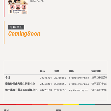
2026-06-08
即將舉行
ComingSoon
電話
傳真
電郵
通訊地址
會址
28365314
28358558
info@aecm.org.mo
澳門亞利鴉架街9
學聯辦事處及學生活動中心
28365314
28358558
info@aecm.org.mo
澳門慕拉士大馬路
澳門學聯升學及心理輔導中心
28723143
28358558
sup@aecm.org.mo
澳門慕拉士大馬路