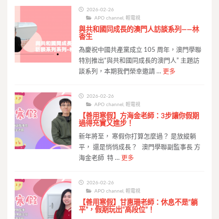
2026-02-26
APO channel
,
輕電視
與共和國同成長的澳門人訪談系列——林
香生
為慶祝中國共產黨成立 105 周年，澳門學聯
特別推出“與共和國同成長的澳門人” 主題訪
談系列，本期我們榮幸邀請 …
更多
2026-02-26
APO channel
,
輕電視
【善用寒假】方海金老師：3步讓你假期
過得充實又進步！
新年將至， 寒假你打算怎麼過？ 是放縱躺
平， 還是悄悄成長？ 澳門學聯副監事長 方
海金老師 特 …
更多
2026-02-26
APO channel
,
輕電視
【善用寒假】甘惠珊老師：休息不是“躺
平”，假期玩出“高段位”！