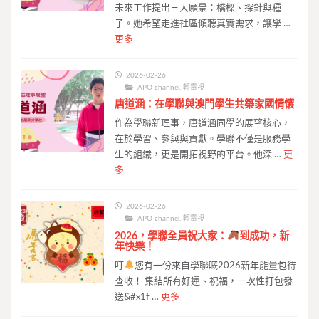
未來工作提出三大願景：橋樑、探針與種
子。她希望走進社區傾聽真實需求，讓學 …
更多
2026-02-26
APO channel
,
輕電視
唐道涵：在學聯與澳門學生共築家國情懷
作為學聯新理事，唐道涵同學的展望核心，
在於學習、參與與貢獻。學聯不僅是服務學
生的組織，更是開拓視野的平台。他深 …
更
多
2026-02-26
APO channel
,
輕電視
2026，學聯全員祝大家：
到成功，新
年快樂！
叮
您有一份來自學聯嘅2026新年能量包待
查收！ 集結所有好運、祝福，一次性打包發
送&#x1f …
更多