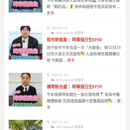
今年兩輪消費大獎賞結束啦
大家收穫左邊
啲「戰利品」
係參與過程中是否認為有 …
更多
2026-01-12
APO channel
,
輕電視
街市新氣象 │ 時事值日生EP40
氹仔街市今年完成一次「大變身」 係12月16
日同大家正式見面啦
入面有哪些寶藏攤位
呢 今期值 …
更多
2026-01-12
APO channel
,
輕電視
橫琴新去處 │ 時事值日生EP39
今年係橫琴新開左一個文旅地標
就係中醫
藥體驗館 究竟裡面蘊藏什麼寶藏設施
…
更
多
2025-11-27
APO channel
,
輕電視