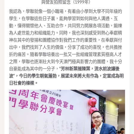
與營友拍照留念（1999年）
我認為，學聯就像一個小職場，有着由小學到大學不同年級的
學生，在學聯這些日子裏，能夠學習到如何與他人溝通、互
動，懂得關懷他人、互助合作，共同努力開展各項活動，鍛煉
為人處世能力和組織能力。同時，我也深刻感受到熱心奉獻精
神在其中的發揚和團體協作對我們工作的重要性，在奉獻與付
出中，我們找到了人生的價值，分享了成功的喜悅，也共擔挫
折的痛苦。隨着學聯培養出一批又一批組織管理素質極高人才
之際，學聯也逐漸壯大到今天澳門極具影響力的團體，我十分
自豪能成為其中的一分子，
“芳林新葉摧陳葉，流水前波讓後
波”，今日的學生朝氣蓬勃，展望未來將大有作為，定當成為明
日社會的棟樑。