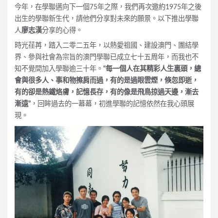
今年，在學聯邁向下一個75年之際，我們再次邀約1975年之後
出生的學聯新生代，請他們分享對未來的願景。以下推出學聯
人
廖志漢
分享的心得。
時光荏苒，踏入二零二五年，以熱愛祖國、建設澳門、團結學
界、參與社會為宗旨的澳門學聯已成立七十五周年，而我也不
知不覺間加入學聯逾三十年。
“每一個人在其精彩人生裏頭，總
會與很多人、事和物擦肩而過，有的是過眼雲煙，倏忽即逝，
有的卻是熱鐵烙膚，記憶長存，有的像是飛鳥掠過天邊，漸去
漸遠”
，回眸過去的一幕幕，初進學聯的記憶依然在我心頭展
現。