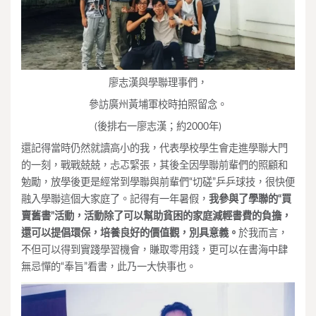
廖志漢與學聯理事們，
參訪廣州黃埔軍校時拍照留念。
(後排右一廖志漢；約2000年)
還記得當時仍然就讀高小的我，代表學校學生會走進學聯大門
的一刻，戰戰兢兢，忐忑緊張，其後全因學聯前輩們的照顧和
勉勵，放學後更是經常到學聯與前輩們“切磋”乒乒球技，很快便
融入學聯這個大家庭了。記得有一年暑假，
我參與了學聯的“買
賣舊書”活動，活動除了可以幫助貧困的家庭減輕書費的負擔，
還可以提倡環保，培養良好的價值觀，別具意義。
於我而言，
不但可以得到實踐學習機會，賺取零用錢，更可以在書海中肆
無忌憚的“奉旨”看書，此乃一大快事也。