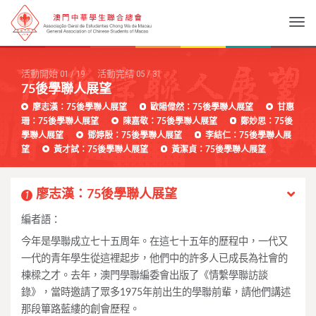
Togg
活動開始
01
/
19
活動完結
05
/
31
75後學聯人展望
廖志漢：75後學聯人展望
歐陽偉然：75後學聯人展望
甘惠
珊：75後學聯人展望
陳嘉敬：75後學聯人展望
鄭妙思：75後
學聯人展望
鄧婷殷：75後學聯人展望
李結仁：75後學聯人展
望
黃才試：75後學聯人展望
黃潔貞：75後學聯人展望
廖志漢：75後學聯人展望
1
編者語：
今年是學聯成立七十五周年。在這七十五年的歷程中，一代又
一代的青年學生從這裡起步，他們中的許多人已成長為社會的
棟樑之才。去年，澳門學聯編委會出版了《情繫學聯訪談
錄》，當時邀請了眾多1975年前出生的學聯前輩，請他們講述
那段篳路藍縷的創會歷程。