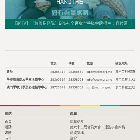
【形TV】〖校園狗仔隊〗EP64. 全運會空手道金牌得主：容君灝
電話
傳真
電郵
通訊地址
會址
28365314
28358558
info@aecm.org.mo
澳門亞利鴉架街9
學聯辦事處及學生活動中心
28365314
28358558
info@aecm.org.mo
澳門慕拉士大馬路
澳門學聯升學及心理輔導中心
28723143
28358558
sup@aecm.org.mo
澳門慕拉士大馬路
網站
學聯
首頁
學聯簡介
活動
第六十三屆會員大會、理監事會架構
媒體
組織架構
時事
章程