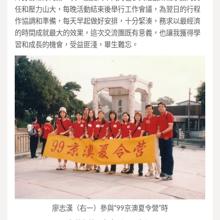
任和壓力山大，每晚活動結束後舉行工作會議，為翌日的行程
作協調和準備，每天早起做好安排，十分緊湊，務求以最經濟
的時間成就最大的效果，這次交流團既有意義，也讓我獲得學
習和成長的機會，受益匪淺，畢生難忘。
廖志漢（右一）參與“99京澳夏令營”時