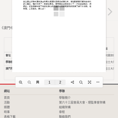
《澳門中華學生聯合總會》採用
WordPress
建置
電話
傳真
電郵
通訊地址
會址
28365314
28358558
info@aecm.org.mo
澳門亞利鴉架街9
學聯辦事處及學生活動中心
28365314
28358558
info@aecm.org.mo
澳門慕拉士大馬路
澳門學聯升學及心理輔導中心
28723143
28358558
sup@aecm.org.mo
澳門慕拉士大馬路
網站
學聯
首頁
學聯簡介
活動
第六十三屆會員大會、理監事會架構
媒體
組織架構
時事
章程
表格下載
聯絡我們