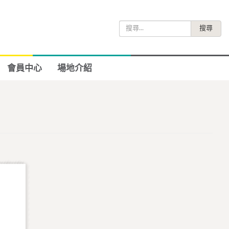
搜
尋
關
鍵
會員中心
場地介紹
字: