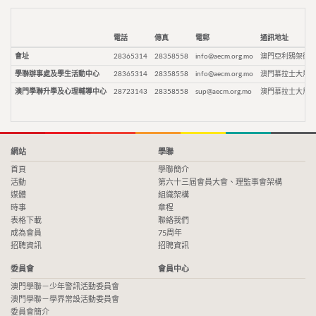
電話
傳真
電郵
通訊地址
會址
28365314
28358558
info@aecm.org.mo
澳門亞利鴉架街9
學聯辦事處及學生活動中心
28365314
28358558
info@aecm.org.mo
澳門慕拉士大馬路
澳門學聯升學及心理輔導中心
28723143
28358558
sup@aecm.org.mo
澳門慕拉士大馬路
網站
學聯
首頁
學聯簡介
活動
第六十三屆會員大會、理監事會架構
媒體
組織架構
時事
章程
表格下載
聯絡我們
成為會員
75周年
招聘資訊
招聘資訊
委員會
會員中心
澳門學聯－少年警訊活動委員會
澳門學聯－學界常設活動委員會
委員會簡介