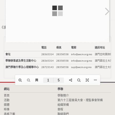
《澳門中華學生聯合總會》採用
WordPress
建置
電話
傳真
電郵
通訊地址
會址
28365314
28358558
info@aecm.org.mo
澳門亞利鴉架街9
學聯辦事處及學生活動中心
28365314
28358558
info@aecm.org.mo
澳門慕拉士大馬路
澳門學聯升學及心理輔導中心
28723143
28358558
sup@aecm.org.mo
澳門慕拉士大馬路
網站
學聯
首頁
學聯簡介
活動
第六十三屆會員大會、理監事會架構
媒體
組織架構
時事
章程
表格下載
聯絡我們