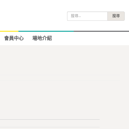
搜
尋
關
鍵
會員中心
場地介紹
字: