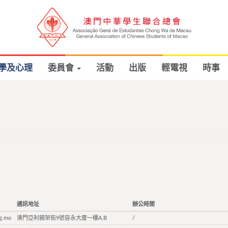
學及心理
委員會
活動
出版
輕電視
時事
通訊地址
辦公時間
g.mo
澳門亞利鴉架街9號容永大廈一樓A,B
/