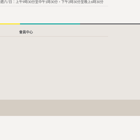
週六/日：上午9時30分至中午1時30分，下午2時30分至晚上6時30分
會員中心