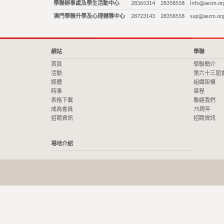
學聯辦事處及學生活動中心
28365314
28358558
info@aecm.or
澳門學聯升學及心理輔導中心
28723143
28358558
sup@aecm.or
網站
學聯
首頁
學聯簡介
活動
第六十三屆
媒體
組織架構
時事
章程
表格下載
聯絡我們
成為會員
75周年
招聘資訊
招聘資訊
場地介紹