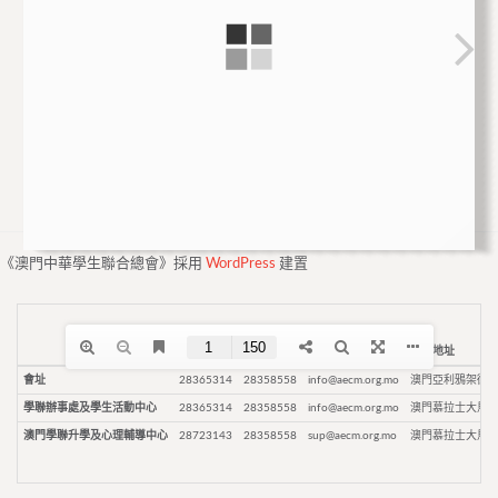
《澳門中華學生聯合總會》採用
WordPress
建置
電話
傳真
電郵
通訊地址
會址
28365314
28358558
info@aecm.org.mo
澳門亞利鴉架街9
學聯辦事處及學生活動中心
28365314
28358558
info@aecm.org.mo
澳門慕拉士大馬路
澳門學聯升學及心理輔導中心
28723143
28358558
sup@aecm.org.mo
澳門慕拉士大馬路