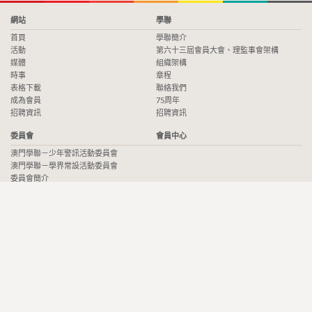
網站
學聯
首頁
學聯簡介
活動
第六十三屆會員大會、理監事會架構
媒體
組織架構
時事
章程
表格下載
聯絡我們
成為會員
75周年
招聘資訊
招聘資訊
委員會
會員中心
澳門學聯－少年警訊活動委員會
澳門學聯－學界常設活動委員會
委員會簡介
澳門學聯－學聯之友活動委員會
澳門學聯－編輯委員會
澳門學聯－時事關注委員會
澳門學聯－影攝創作委員會
澳門學聯－歷史文化委員會
場地介紹
Copyright © 2026 澳門中華學生聯合總會