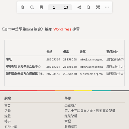
《澳門中華學生聯合總會》採用
WordPress
建置
電話
傳真
電郵
通訊地址
會址
28365314
28358558
info@aecm.org.mo
澳門亞利鴉架街9
學聯辦事處及學生活動中心
28365314
28358558
info@aecm.org.mo
澳門慕拉士大馬路
澳門學聯升學及心理輔導中心
28723143
28358558
sup@aecm.org.mo
澳門慕拉士大馬路
網站
學聯
首頁
學聯簡介
活動
第六十三屆會員大會、理監事會架構
媒體
組織架構
時事
章程
表格下載
聯絡我們