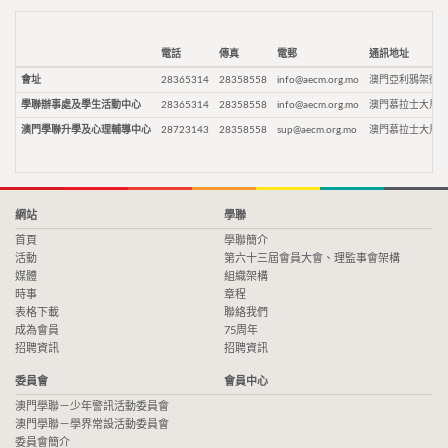
電話
傳真
電郵
通訊地址
會址
28365314
28358558
info@aecm.org.mo
澳門亞利鴉架街9
學聯辦事處及學生活動中心
28365314
28358558
info@aecm.org.mo
澳門慕拉士大馬路
澳門學聯升學及心理輔導中心
28723143
28358558
sup@aecm.org.mo
澳門慕拉士大馬路
網站
學聯
首頁
學聯簡介
活動
第六十三屆會員大會、理監事會架構
媒體
組織架構
時事
章程
表格下載
聯絡我們
成為會員
75周年
招聘資訊
招聘資訊
委員會
會員中心
澳門學聯－少年警訊活動委員會
澳門學聯－學界常設活動委員會
委員會簡介