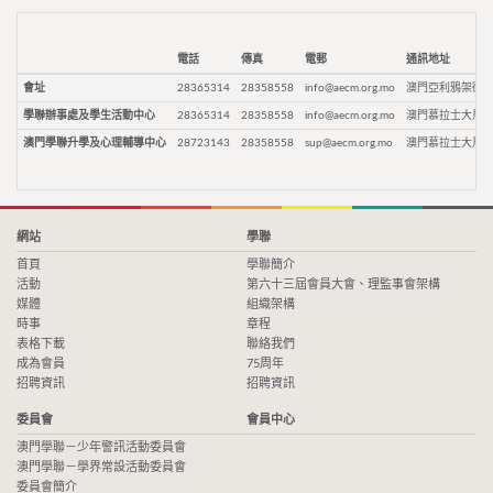
電話
傳真
電郵
通訊地址
會址
28365314
28358558
info@aecm.org.mo
澳門亞利鴉架街9
學聯辦事處及學生活動中心
28365314
28358558
info@aecm.org.mo
澳門慕拉士大馬路
澳門學聯升學及心理輔導中心
28723143
28358558
sup@aecm.org.mo
澳門慕拉士大馬路
網站
學聯
首頁
學聯簡介
活動
第六十三屆會員大會、理監事會架構
媒體
組織架構
時事
章程
表格下載
聯絡我們
成為會員
75周年
招聘資訊
招聘資訊
委員會
會員中心
澳門學聯－少年警訊活動委員會
澳門學聯－學界常設活動委員會
委員會簡介