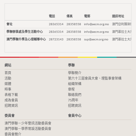
電話
傳真
電郵
通訊地址
會址
28365314
28358558
info@aecm.org.mo
澳門亞利鴉架街9
學聯辦事處及學生活動中心
28365314
28358558
info@aecm.org.mo
澳門慕拉士大馬路
澳門學聯升學及心理輔導中心
28723143
28358558
sup@aecm.org.mo
澳門慕拉士大馬路
網站
學聯
首頁
學聯簡介
活動
第六十三屆會員大會、理監事會架構
媒體
組織架構
時事
章程
表格下載
聯絡我們
成為會員
75周年
招聘資訊
招聘資訊
委員會
會員中心
澳門學聯－少年警訊活動委員會
澳門學聯－學界常設活動委員會
委員會簡介