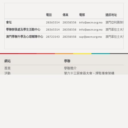
電話
傳真
電郵
通訊地址
會址
28365314
28358558
info@aecm.org.mo
澳門亞利鴉架街9
學聯辦事處及學生活動中心
28365314
28358558
info@aecm.org.mo
澳門慕拉士大馬路
澳門學聯升學及心理輔導中心
28723143
28358558
sup@aecm.org.mo
澳門慕拉士大馬路
網站
學聯
首頁
學聯簡介
活動
第六十三屆會員大會、理監事會架構
媒體
組織架構
時事
章程
表格下載
聯絡我們
成為會員
75周年
招聘資訊
招聘資訊
委員會
會員中心
澳門學聯－少年警訊活動委員會
澳門學聯－學界常設活動委員會
委員會簡介