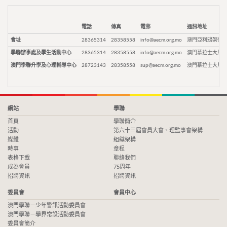
電話
傳真
電郵
通訊地址
會址
28365314
28358558
info@aecm.org.mo
澳門亞利鴉架街9
學聯辦事處及學生活動中心
28365314
28358558
info@aecm.org.mo
澳門慕拉士大馬路
澳門學聯升學及心理輔導中心
28723143
28358558
sup@aecm.org.mo
澳門慕拉士大馬路
網站
學聯
首頁
學聯簡介
活動
第六十三屆會員大會、理監事會架構
媒體
組織架構
時事
章程
表格下載
聯絡我們
成為會員
75周年
招聘資訊
招聘資訊
委員會
會員中心
澳門學聯－少年警訊活動委員會
澳門學聯－學界常設活動委員會
委員會簡介