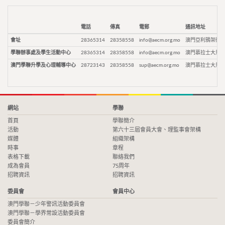
電話
傳真
電郵
通訊地址
會址
28365314
28358558
info@aecm.org.mo
澳門亞利鴉架街9
學聯辦事處及學生活動中心
28365314
28358558
info@aecm.org.mo
澳門慕拉士大馬路
澳門學聯升學及心理輔導中心
28723143
28358558
sup@aecm.org.mo
澳門慕拉士大馬路
網站
學聯
首頁
學聯簡介
活動
第六十三屆會員大會、理監事會架構
媒體
組織架構
時事
章程
表格下載
聯絡我們
成為會員
75周年
招聘資訊
招聘資訊
委員會
會員中心
澳門學聯－少年警訊活動委員會
澳門學聯－學界常設活動委員會
委員會簡介