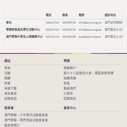
電話
傳真
電郵
通訊地址
會址
28365314
28358558
info@aecm.org.mo
澳門亞利鴉架街9
學聯辦事處及學生活動中心
28365314
28358558
info@aecm.org.mo
澳門慕拉士大馬路
澳門學聯升學及心理輔導中心
28723143
28358558
sup@aecm.org.mo
澳門慕拉士大馬路
網站
學聯
首頁
學聯簡介
活動
第六十三屆會員大會、理監事會架構
媒體
組織架構
時事
章程
表格下載
聯絡我們
成為會員
75周年
招聘資訊
招聘資訊
委員會
會員中心
澳門學聯－少年警訊活動委員會
澳門學聯－學界常設活動委員會
委員會簡介