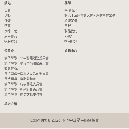
網站
學聯
首頁
學聯簡介
活動
第六十三屆會員大會、理監事會架構
媒體
組織架構
時事
章程
表格下載
聯絡我們
成為會員
75周年
招聘資訊
招聘資訊
委員會
會員中心
澳門學聯－少年警訊活動委員會
澳門學聯－學界常設活動委員會
委員會簡介
澳門學聯－學聯之友活動委員會
澳門學聯－編輯委員會
澳門學聯－時事關注委員會
澳門學聯－影攝創作委員會
澳門學聯－歷史文化委員會
場地介紹
Copyright © 2026 澳門中華學生聯合總會