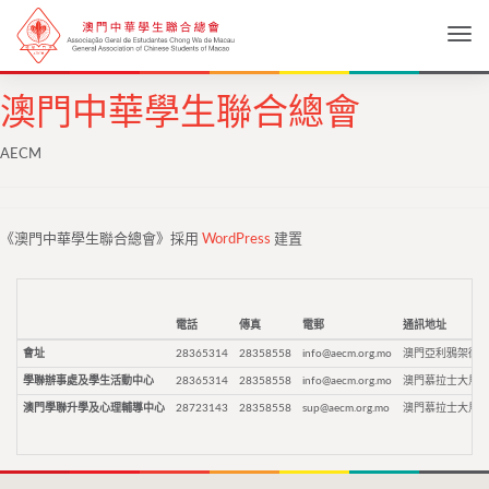
Togg
澳門中華學生聯合總會
AECM
《澳門中華學生聯合總會》採用
WordPress
建置
電話
傳真
電郵
通訊地址
會址
28365314
28358558
info@aecm.org.mo
澳門亞利鴉架街9
學聯辦事處及學生活動中心
28365314
28358558
info@aecm.org.mo
澳門慕拉士大馬路
澳門學聯升學及心理輔導中心
28723143
28358558
sup@aecm.org.mo
澳門慕拉士大馬路