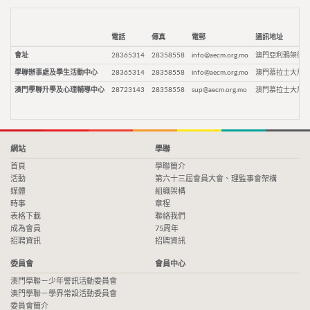
電話
傳真
電郵
通訊地址
會址
28365314
28358558
info@aecm.org.mo
澳門亞利鴉架街9
學聯辦事處及學生活動中心
28365314
28358558
info@aecm.org.mo
澳門慕拉士大馬路
澳門學聯升學及心理輔導中心
28723143
28358558
sup@aecm.org.mo
澳門慕拉士大馬路
網站
學聯
首頁
學聯簡介
活動
第六十三屆會員大會、理監事會架構
媒體
組織架構
時事
章程
表格下載
聯絡我們
成為會員
75周年
招聘資訊
招聘資訊
委員會
會員中心
澳門學聯－少年警訊活動委員會
澳門學聯－學界常設活動委員會
委員會簡介