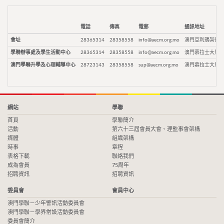
電話
傳真
電郵
通訊地址
會址
28365314
28358558
info@aecm.org.mo
澳門亞利鴉架街9
學聯辦事處及學生活動中心
28365314
28358558
info@aecm.org.mo
澳門慕拉士大馬路
澳門學聯升學及心理輔導中心
28723143
28358558
sup@aecm.org.mo
澳門慕拉士大馬路
網站
學聯
首頁
學聯簡介
活動
第六十三屆會員大會、理監事會架構
媒體
組織架構
時事
章程
表格下載
聯絡我們
成為會員
75周年
招聘資訊
招聘資訊
委員會
會員中心
澳門學聯－少年警訊活動委員會
澳門學聯－學界常設活動委員會
委員會簡介