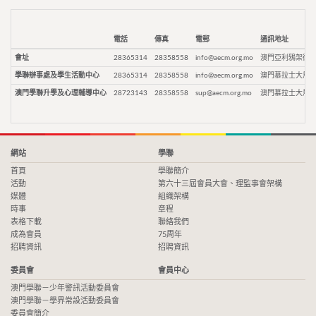
電話
傳真
電郵
通訊地址
會址
28365314
28358558
info@aecm.org.mo
澳門亞利鴉架街9
學聯辦事處及學生活動中心
28365314
28358558
info@aecm.org.mo
澳門慕拉士大馬路
澳門學聯升學及心理輔導中心
28723143
28358558
sup@aecm.org.mo
澳門慕拉士大馬路
網站
學聯
首頁
學聯簡介
活動
第六十三屆會員大會、理監事會架構
媒體
組織架構
時事
章程
表格下載
聯絡我們
成為會員
75周年
招聘資訊
招聘資訊
委員會
會員中心
澳門學聯－少年警訊活動委員會
澳門學聯－學界常設活動委員會
委員會簡介