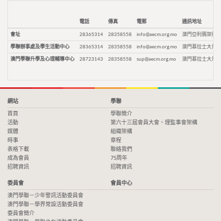
電話
傳真
電郵
通訊地址
會址
28365314
28358558
info@aecm.org.mo
澳門亞利鴉架街9
學聯辦事處及學生活動中心
28365314
28358558
info@aecm.org.mo
澳門慕拉士大馬路
澳門學聯升學及心理輔導中心
28723143
28358558
sup@aecm.org.mo
澳門慕拉士大馬路
網站
學聯
首頁
學聯簡介
活動
第六十三屆會員大會、理監事會架構
媒體
組織架構
時事
章程
表格下載
聯絡我們
成為會員
75周年
招聘資訊
招聘資訊
委員會
會員中心
澳門學聯－少年警訊活動委員會
澳門學聯－學界常設活動委員會
委員會簡介