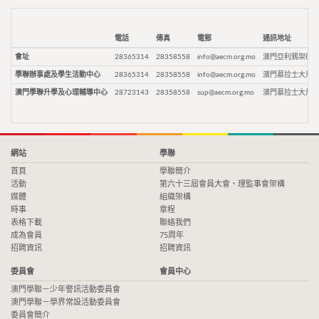
電話
傳真
電郵
通訊地址
會址
28365314
28358558
info@aecm.org.mo
澳門亞利鴉架街9
學聯辦事處及學生活動中心
28365314
28358558
info@aecm.org.mo
澳門慕拉士大馬路
澳門學聯升學及心理輔導中心
28723143
28358558
sup@aecm.org.mo
澳門慕拉士大馬路
網站
學聯
首頁
學聯簡介
活動
第六十三屆會員大會、理監事會架構
媒體
組織架構
時事
章程
表格下載
聯絡我們
成為會員
75周年
招聘資訊
招聘資訊
委員會
會員中心
澳門學聯－少年警訊活動委員會
澳門學聯－學界常設活動委員會
委員會簡介