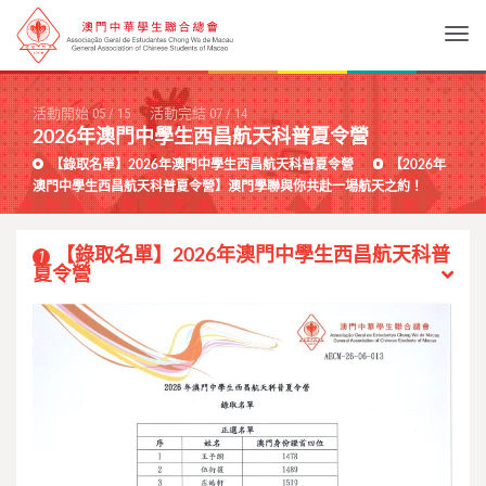
Togg
活動開始
05
/
15
活動完結
07
/
14
2026年澳門中學生西昌航天科普夏令營
【錄取名單】2026年澳門中學生西昌航天科普夏令營
【2026年
澳門中學生西昌航天科普夏令營】澳門學聯與你共赴一場航天之約！
【錄取名單】2026年澳門中學生西昌航天科普
1
夏令營