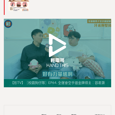
【形TV】〖校園狗仔隊〗EP64. 全運會空手道金牌得主：容君灝