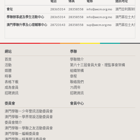
電話
傳真
電郵
通訊地址
會址
28365314
28358558
info@aecm.org.mo
澳門亞利鴉架街9
學聯辦事處及學生活動中心
28365314
28358558
info@aecm.org.mo
澳門慕拉士大馬路
澳門學聯升學及心理輔導中心
28723143
28358558
sup@aecm.org.mo
澳門慕拉士大馬路
網站
學聯
首頁
學聯簡介
活動
第六十三屆會員大會、理監事會架構
媒體
組織架構
時事
章程
表格下載
聯絡我們
成為會員
75周年
招聘資訊
招聘資訊
委員會
會員中心
澳門學聯－少年警訊活動委員會
澳門學聯－學界常設活動委員會
委員會簡介
澳門學聯－學聯之友活動委員會
澳門學聯－編輯委員會
澳門學聯－時事關注委員會