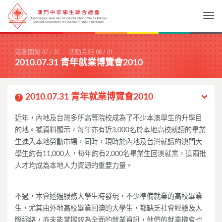
Togg
活動開始
07
/
31
活動完結
08
/
01
2010.07.31 青年就業博覽會2010
2010.07.31 青年就業博覽會2010
1
近年，內地及台灣多所高等院校成為了不少本澳學生的升學目
的地。據資料顯示，每年亦有近3,000名於本地高校就讀的畢業
生進入本地勞動市場，同時，現時於內地及台灣就讀的澳門大
學生約有11,000人，每年約有2,000名畢業生回澳就業，這兩批
人才均成為本地人力資源的重要力量。
不過，本會透過服務大學生時發現，不少準備就業的高校畢業
生，尤其由外地高校畢業回澳的大學生，都缺乏社會經驗及人
際網絡，亦未能掌握較為全面的就業資訊，他們的就業機會也