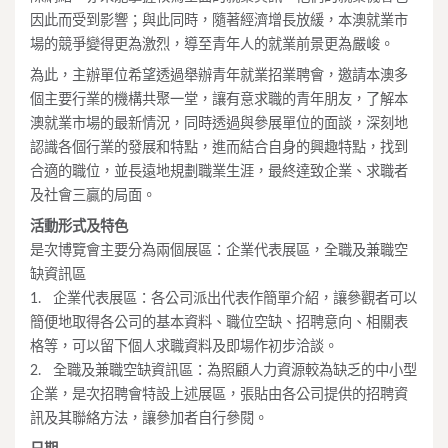
因此而受到影響；與此同時，隨著經濟增長放緩，本澳就業市
場的競爭變得更為激烈，導至青年人的就業前景更為嚴峻。
為此，主辦單位希望透過舉辦青年就業招業聘會，邀請本澳多
個主要行業的機構共聚一堂，讓有意求職的青年朋友，了解本
澳就業市場的最新情況，同時透過與參展單位的面談，深刻地
認識各個行業的發展和特點，進而結合自身的興趣特點，找到
合適的職位，並長遠地規劃職業生涯，最終達致企業、求職者
及社會三贏的局面。
活動形式及特色
是次博覽會主要分為兩個展區：企業代表展區，全職及兼職空
缺資訊區
1. 企業代表展區：各公司派出代表作簡單介紹，讓參觀者可以
簡便地取得各公司的基本資料、職位空缺、招聘意向、相關表
格等，可以留下個人求職資料及即場作初步洽談。
2. 全職及兼職空缺資訊區：為照顧人力資源較為缺乏的中小型
企業，是次招聘會特設上述展區，張貼由各公司提供的招聘資
訊及其聯絡方法，讓參加者自行參閱。