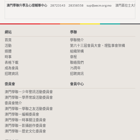
澳門學聯升學及心理輔導中心
28723143
28358558
sup@aecm.org.mo
澳門慕拉士大馬路
網站
學聯
首頁
學聯簡介
活動
第六十三屆會員大會、理監事會架構
媒體
組織架構
時事
章程
表格下載
聯絡我們
成為會員
75周年
招聘資訊
招聘資訊
委員會
會員中心
澳門學聯－少年警訊活動委員會
澳門學聯－學界常設活動委員會
委員會簡介
澳門學聯－學聯之友活動委員會
澳門學聯－編輯委員會
澳門學聯－時事關注委員會
澳門學聯－影攝創作委員會
澳門學聯－歷史文化委員會