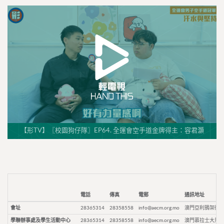
【形TV】〖校園狗仔隊〗EP64. 全運會空手道金牌得主：容君灝
電話
傳真
電郵
通訊地址
會址
28365314
28358558
info@aecm.org.mo
澳門亞利鴉架街9
學聯辦事處及學生活動中心
28365314
28358558
info@aecm.org.mo
澳門慕拉士大馬路