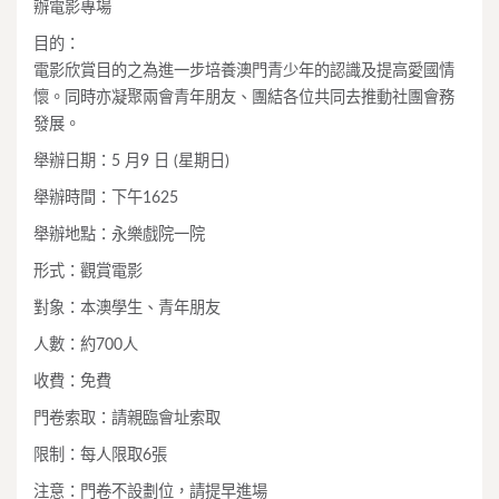
辦電影專場
目的：
電影欣賞目的之為進一步培養澳門青少年的認識及提高愛國情
懷。同時亦凝聚兩會青年朋友、團結各位共同去推動社團會務
發展。
舉辦日期：5 月9 日 (星期日)
舉辦時間：下午1625
舉辦地點：永樂戲院一院
形式：觀賞電影
對象：本澳學生、青年朋友
人數：約700人
收費：免費
門卷索取：請親臨會址索取
限制：每人限取6張
注意：門卷不設劃位，請提早進場