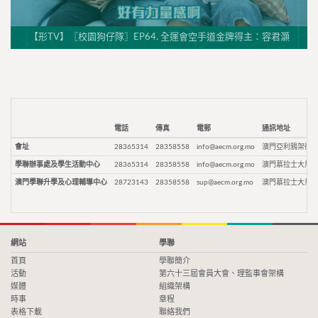
【形TV】〖校園狗仔隊〗EP64. 全運會空手道金牌得主：容君灝
電話
傳真
電郵
通訊地址
會址
28365314
28358558
info@aecm.org.mo
澳門亞利鴉架街9
學聯辦事處及學生活動中心
28365314
28358558
info@aecm.org.mo
澳門慕拉士大馬路
澳門學聯升學及心理輔導中心
28723143
28358558
sup@aecm.org.mo
澳門慕拉士大馬路
網站
學聯
首頁
學聯簡介
活動
第六十三屆會員大會、理監事會架構
媒體
組織架構
時事
章程
表格下載
聯絡我們