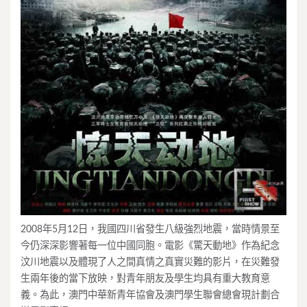
2008年5月12日，我國四川省發生八級強烈地震，當時情景至
今仍深深影響著每一位中國同胞。電影《驚天動地》作為紀念
汶川地震以及體現了人之間真情之真實災難的影片，在災難發
生兩年後的當下放映，對青年朋友及學生均具有重大教育意
義。為此，澳門中華新青年協會及澳門學生聯會總會現計劃合