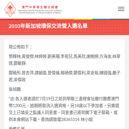
Togg
2010年新加坡環保交流營入選名單
現公佈如下：
鄧輝林,黃俊傑,林婷婷,劉美珊,李祖兒,馬美欣,謝婉婷,方海金,林翠
倩,鄭敏靜,
鄭曉彤,曾杏萍,譚韻盈,曾偉倫,楊碩傑,鄭偉利,梁安裕,練國強,嚴子
君,梁偉政
吳旭鵬
“註:各入選者請於7月19日之前到學聯三盞燈會址繳付團費澳門
幣1200元，逾期將取消入選資格，另18歲以下參加者，另需遞
交上已填妥之監護人同意書，同意書已寄到閣下電子郵箱，或
到本會網站下載，查詢請致電28365314 林小姐