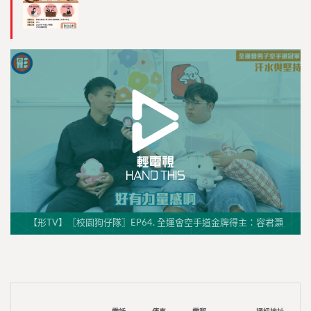
【形TV】〖校園狗仔隊〗EP64. 全運會空手道金牌得主：容君灝