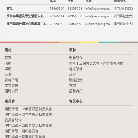
電話
傳真
電郵
通訊地址
會址
28365314
28358558
info@aecm.org.mo
澳門亞利鴉架街9
學聯辦事處及學生活動中心
28365314
28358558
info@aecm.org.mo
澳門慕拉士大馬路
澳門學聯升學及心理輔導中心
28723143
28358558
sup@aecm.org.mo
澳門慕拉士大馬路
網站
學聯
首頁
學聯簡介
活動
第六十三屆會員大會、理監事會架構
媒體
組織架構
時事
章程
表格下載
聯絡我們
成為會員
75周年
招聘資訊
招聘資訊
委員會
會員中心
澳門學聯－少年警訊活動委員會
澳門學聯－學界常設活動委員會
委員會簡介
澳門學聯－學聯之友活動委員會
澳門學聯－編輯委員會
澳門學聯－時事關注委員會