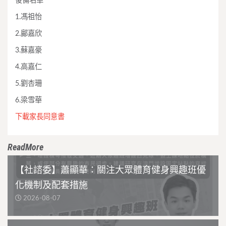
後備名單
1.馮祖怡
2.鄺嘉欣
3.蘇嘉豪
4.高嘉仁
5.劉杏珊
6.梁雪華
下載家長同意書
ReadMore
【社諮委】蕭顯華：關注大眾體育健身興趣班優
化機制及配套措施
2026-08-07