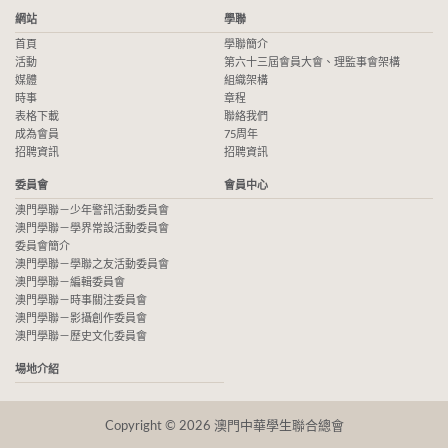
網站
學聯
首頁
學聯簡介
活動
第六十三屆會員大會、理監事會架構
媒體
組織架構
時事
章程
表格下載
聯絡我們
成為會員
75周年
招聘資訊
招聘資訊
委員會
會員中心
澳門學聯－少年警訊活動委員會
澳門學聯－學界常設活動委員會
委員會簡介
澳門學聯－學聯之友活動委員會
澳門學聯－編輯委員會
澳門學聯－時事關注委員會
澳門學聯－影攝創作委員會
澳門學聯－歷史文化委員會
場地介紹
Copyright © 2026 澳門中華學生聯合總會