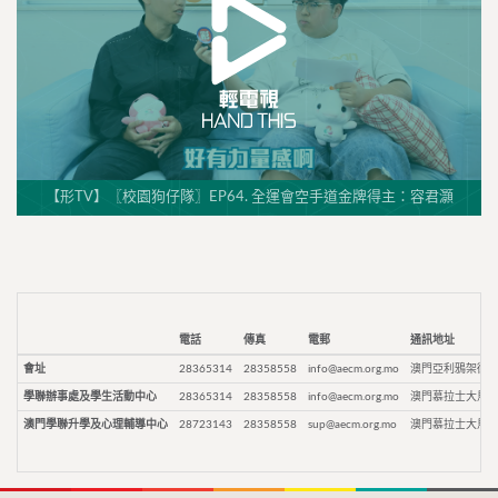
【形TV】〖校園狗仔隊〗EP64. 全運會空手道金牌得主：容君灝
電話
傳真
電郵
通訊地址
會址
28365314
28358558
info@aecm.org.mo
澳門亞利鴉架街9
學聯辦事處及學生活動中心
28365314
28358558
info@aecm.org.mo
澳門慕拉士大馬路
澳門學聯升學及心理輔導中心
28723143
28358558
sup@aecm.org.mo
澳門慕拉士大馬路