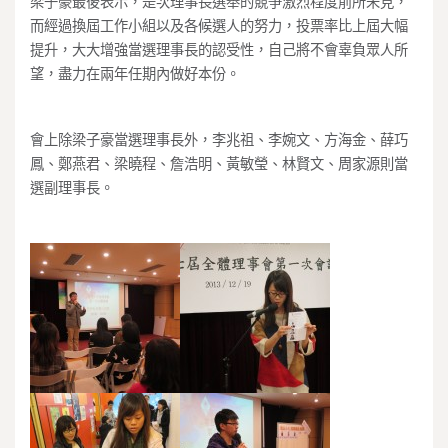
梁子豪最後表示，是次理事長選舉的競爭激烈程度前所未見，
而經過換屆工作小組以及各候選人的努力，投票率比上屆大幅
提升，大大增強當選理事長的認受性，自己將不會辜負眾人所
望，盡力在兩年任期內做好本份。
會上除梁子豪當選理事長外，李兆祖、李婉文、方海金、薛巧
鳳、鄭燕君、梁曉程、詹浩明、黃敏瑩、林賢文、周家源則當
選副理事長。