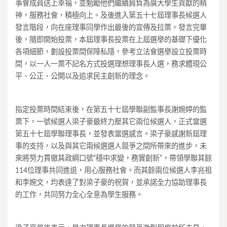
事會成員送上幸福，並勉勵他們繼續肩負為廣大學生貢獻的精
神，服務社會，積極向上。及後進入第五十七屆理事長候選人
發言階段，向在座理事同學作出最後的宣傳及拉票。發言完畢
後，隨即開始投票，本屆理事長投票在上屆選舉的基礎下優化
各項細節，劃設投票間保障私隱，參考立法會選舉設立投票時
間，以一人一票不記名方式投選理想理事長人選，務求體現公
平、公正、公開以及追求民主創新的理念。
指定投票時間結束後，在第五十七屆學聯副監事長謝婉婷的監
票下，一號候選人梁子豪最終力壓其它兩位候選人，正式當選
第五十七屆學聯理事長，並發表當選感言。梁子豪感謝新屆理
事的支持，以及與其它兩候選選人競爭之間所帶來的進步，未
來將努力貫徹其政綱口號“穩中求變，務實創新”，帶領學聯其餘
114位理事共同進退，用心服務社會。而其餘兩位候選人李兆祖
和李婉文，均表達了對梁子豪的祝賀，並承諾全力協助理事長
的工作，共同努力全心全意為學生服務。