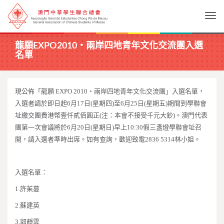
Togg
龍願EXPO2010‧兩岸四地青年文化交流團入選
名單
現公佈「龍願
EXPO 2010
‧兩岸四地青年文化交流團」入選名單，
入選者請於即日起
6
月
17
日
(
星期四
)
至
6
月
25
日
(
星期五
)
期間到學聯會
址繳交團費港幣壹仟貳佰圓正
(
注：本會不接受千元大鈔
)
。澳門代表
團第一次會議將於
6
月
20
日
(
星期日
)
早上
10:30
假三盞燈學聯會址召
開，請入選者準時出席。如有查詢，歡迎致電
2836 5314
林小姐。
入選名單：
1.
許茱蔓
2.
蘇建英
3.
郭靜雲