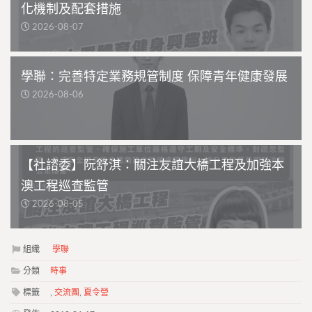
化機制及配套措施
2026-08-07
學聯：完善特定業務規管制度 保障青年健康發展
2026-08-06
【社諮委】阮舒淇：關注友誼大橋工程及加強本
澳工程巡查監管
2026-08-05
組織
學聯
分類
時事
標籤
,
交流團
,
夏令營