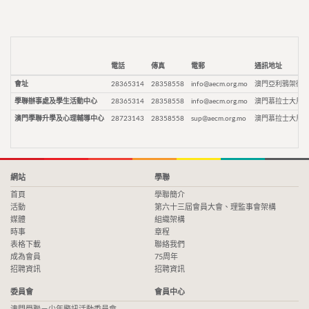
電話
傳真
電郵
通訊地址
會址
28365314
28358558
info@aecm.org.mo
澳門亞利鴉架街9
學聯辦事處及學生活動中心
28365314
28358558
info@aecm.org.mo
澳門慕拉士大馬路
澳門學聯升學及心理輔導中心
28723143
28358558
sup@aecm.org.mo
澳門慕拉士大馬路
網站
學聯
首頁
學聯簡介
活動
第六十三屆會員大會、理監事會架構
媒體
組織架構
時事
章程
表格下載
聯絡我們
成為會員
75周年
招聘資訊
招聘資訊
委員會
會員中心