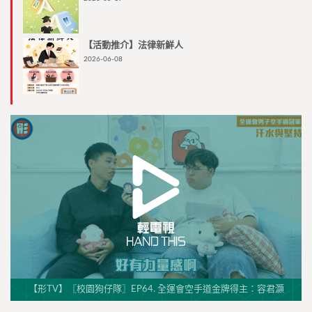
【活動推介】法律新鮮人
2026-06-08
【形TV】〖校園狗仔隊〗EP64. 全運會空手道金牌得主：容君灝