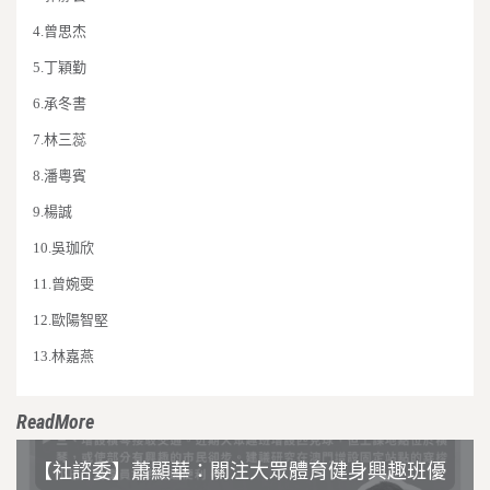
4.
曾思杰
5.
丁穎勤
6.
承冬書
7.
林三蕊
8.
潘粵賓
9.
楊誠
10.
吳珈欣
11.
曾婉雯
12.
歐陽智堅
13.
林嘉燕
ReadMore
【社諮委】蕭顯華：關注大眾體育健身興趣班優