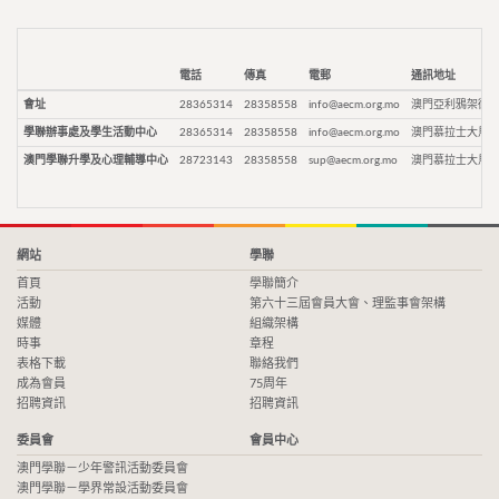
電話
傳真
電郵
通訊地址
會址
28365314
28358558
info@aecm.org.mo
澳門亞利鴉架街9
學聯辦事處及學生活動中心
28365314
28358558
info@aecm.org.mo
澳門慕拉士大馬路
澳門學聯升學及心理輔導中心
28723143
28358558
sup@aecm.org.mo
澳門慕拉士大馬路
網站
學聯
首頁
學聯簡介
活動
第六十三屆會員大會、理監事會架構
媒體
組織架構
時事
章程
表格下載
聯絡我們
成為會員
75周年
招聘資訊
招聘資訊
委員會
會員中心
澳門學聯－少年警訊活動委員會
澳門學聯－學界常設活動委員會