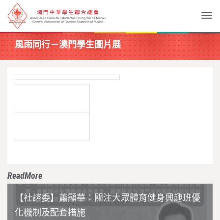
Togg
風雨同行－澳門學生圖片展
ReadMore
【社諮委】蕭顯華：關注大眾體育健身興趣班優
化機制及配套措施