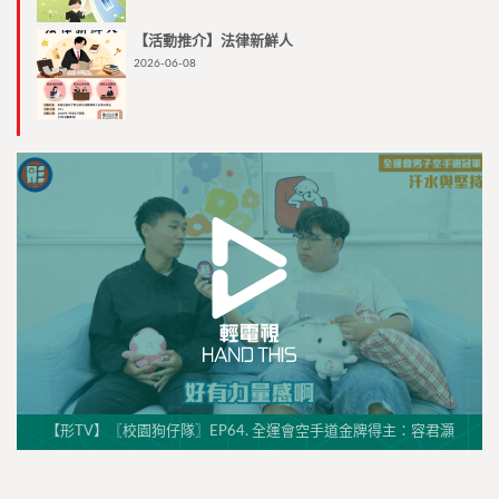
【活動推介】法律新鮮人
2026-06-08
【形TV】〖校園狗仔隊〗EP64. 全運會空手道金牌得主：容君灝