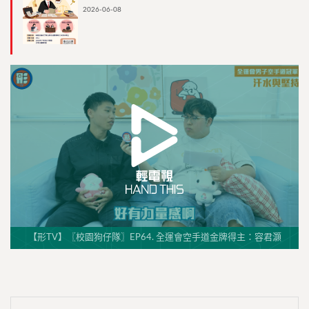
2026-06-08
【形TV】〖校園狗仔隊〗EP64. 全運會空手道金牌得主：容君灝