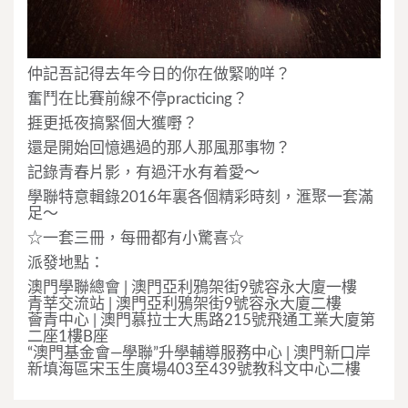
仲記吾記得去年今日的你在做緊啲咩？
奮鬥在比賽前線不停practicing？
捱更抵夜搞緊個大獲嘢？
還是開始回憶遇過的那人那風那事物？
記錄青春片影，有過汗水有着愛～
學聯特意輯錄2016年裏各個精彩時刻，滙聚一套滿
足～
☆一套三冊，每冊都有小驚喜☆
派發地點：
澳門學聯總會 | 澳門亞利鴉架街9號容永大廈一樓
青莘交流站 | 澳門亞利鴉架街9號容永大廈二樓
薈青中心 | 澳門慕拉士大馬路215號飛通工業大廈第
二座1樓B座
“澳門基金會—學聯”升學輔導服務中心 | 澳門新口岸
新填海區宋玉生廣場403至439號教科文中心二樓