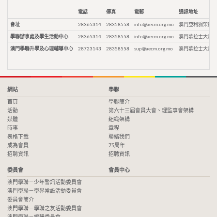
電話
傳真
電郵
通訊地址
會址
28365314
28358558
info@aecm.org.mo
澳門亞利鴉架街9
學聯辦事處及學生活動中心
28365314
28358558
info@aecm.org.mo
澳門慕拉士大馬路
澳門學聯升學及心理輔導中心
28723143
28358558
sup@aecm.org.mo
澳門慕拉士大馬路
網站
學聯
首頁
學聯簡介
活動
第六十三屆會員大會、理監事會架構
媒體
組織架構
時事
章程
表格下載
聯絡我們
成為會員
75周年
招聘資訊
招聘資訊
委員會
會員中心
澳門學聯－少年警訊活動委員會
澳門學聯－學界常設活動委員會
委員會簡介
澳門學聯－學聯之友活動委員會