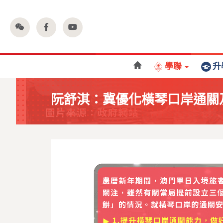
學聯
升
阮舒淇：冀優化橫琴口岸通關及