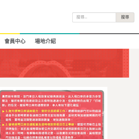
搜
尋
關
鍵
會員中心
場地介紹
字: