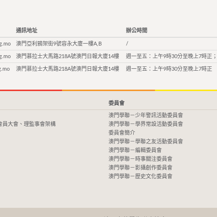
通訊地址
辦公時間
g.mo
澳門亞利鴉架街9號容永大廈一樓A,B
/
g.mo
澳門慕拉士大馬路218A號澳門日報大廈14樓
週一至五：上午9時30分至晚上7時正；
g.mo
澳門慕拉士大馬路218A號澳門日報大廈14樓
週一至五：上午9時30分至晚上7時正
委員會
澳門學聯－少年警訊活動委員會
會員大會、理監事會架構
澳門學聯－學界常設活動委員會
委員會簡介
澳門學聯－學聯之友活動委員會
澳門學聯－編輯委員會
澳門學聯－時事關注委員會
澳門學聯－影攝創作委員會
澳門學聯－歷史文化委員會