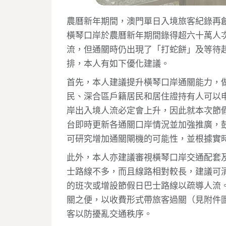
農曆新年期間，澳門單日入境旅客紀錄再
橫琴口岸於農曆新年期間錄得超六十萬人
流，但通關時仍出現了「打蛇餅」及等待
排，本人有如下優化建議。
首先，本人建議提升橫琴口岸通關能力，做
民、深合區戶籍居民和居住證持有人可以申
岸出入境人流必定會上升，因此就本次節
台即時更新各通關口岸情況並加強推廣，
可研究增加通關閘機的可能性，並根據實
此外，本人亦建議審視橫琴口岸交通配套
士路線不多，而且線路相對較長，建議可
的班次或增設節假日巴士路線以疏導人流
關之便，以收費形式帶旅客過關（見附件
客以防擾亂交通秩序。