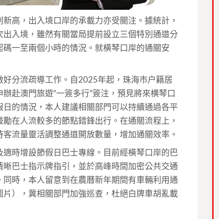
創新高，出入境口岸的承載力亦受關注。據統計，
次出入境，雖然有關當局提前設立三個特別通道分
起碼一至兩個小時的情況。就橫琴口岸的通關安
好分流疏導工作。自2025年起，珠海市户籍居
辦赴澳門旅遊“一簽多行”簽注，預見將來横琴口
假日的情況，本人建議相關部門可以持續通過各平
鼓勵在人流較多的節點錯鋒出行。在通關流程上，
時客流量靈活調整通道開放數量，增加通關效率。
及適時增設節假日巴士專線。目前經橫琴口岸的巴
清晰巴士指示牌指引，並於高峰時間加密公共交通
。同時，本人留意到在農曆新年期間有車輛利用通
圖片），冀相關部門加強巡查，杜絕白牌車胡亂載