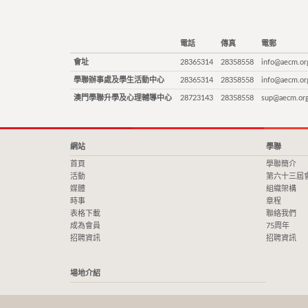
電話
傳真
電郵
會址
28365314
28358558
info@aecm.or
學聯辦事處及學生活動中心
28365314
28358558
info@aecm.or
澳門學聯升學及心理輔導中心
28723143
28358558
sup@aecm.or
網站
學聯
首頁
學聯簡介
活動
第六十三屆
媒體
組織架構
時事
章程
表格下載
聯絡我們
成為會員
75周年
招聘資訊
招聘資訊
場地介紹