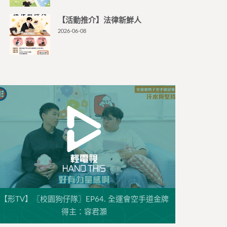
【活動推介】法律新鮮人
2026-06-08
【形TV】〖校園狗仔隊〗EP64. 全運會空手道金牌
得主：容君灝