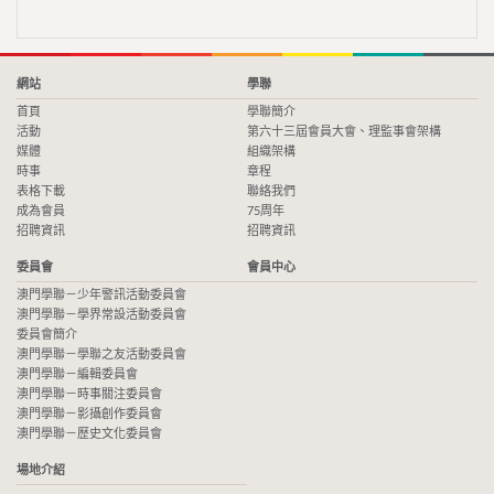
網站
學聯
首頁
學聯簡介
活動
第六十三屆會員大會、理監事會架構
媒體
組織架構
時事
章程
表格下載
聯絡我們
成為會員
75周年
招聘資訊
招聘資訊
委員會
會員中心
澳門學聯－少年警訊活動委員會
澳門學聯－學界常設活動委員會
委員會簡介
澳門學聯－學聯之友活動委員會
澳門學聯－編輯委員會
澳門學聯－時事關注委員會
澳門學聯－影攝創作委員會
澳門學聯－歷史文化委員會
場地介紹