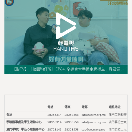
【形TV】〖校園狗仔隊〗EP64. 全運會空手道金牌得主：容君灝
電話
傳真
電郵
通訊地址
會址
28365314
28358558
info@aecm.org.mo
澳門亞利鴉架街9
學聯辦事處及學生活動中心
28365314
28358558
info@aecm.org.mo
澳門慕拉士大馬路
澳門學聯升學及心理輔導中心
28723143
28358558
sup@aecm.org.mo
澳門慕拉士大馬路