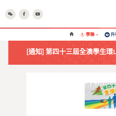
學聯
升
[通知] 第四十三屆全澳學生