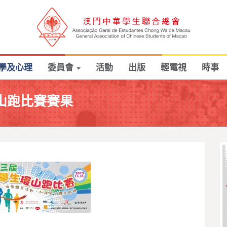
學及心理
委員會
活動
出版
輕電視
時事
環山跑比賽賽果