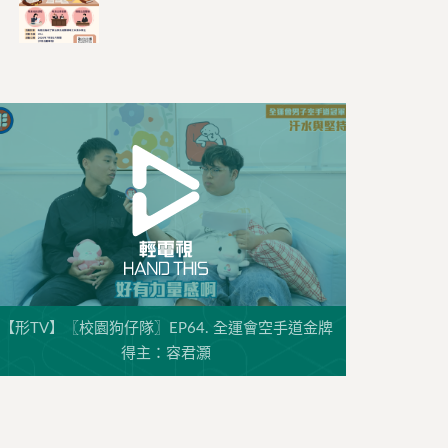
【形TV】〖校園狗仔隊〗EP64. 全運會空手道金牌
得主：容君灝