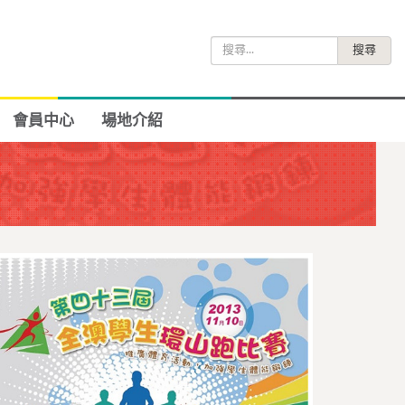
搜
尋
關
鍵
會員中心
場地介紹
字: