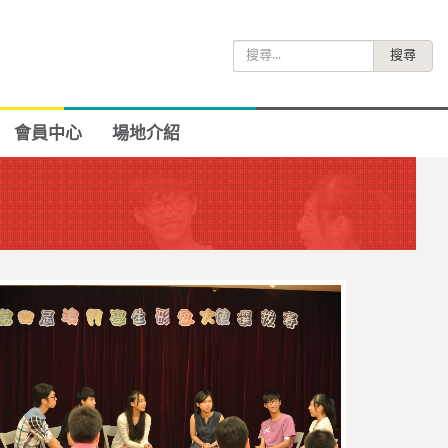
搜
尋
關
鍵
會員中心
場地介紹
字: