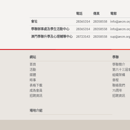
電話
傳真
電郵
會址
28365314
28358558
info@aecm.or
學聯辦事處及學生活動中心
28365314
28358558
info@aecm.or
澳門學聯升學及心理輔導中心
28723143
28358558
sup@aecm.or
網站
學聯
首頁
學聯簡介
活動
第六十三屆
媒體
組織架構
時事
章程
表格下載
聯絡我們
成為會員
75周年
招聘資訊
招聘資訊
場地介紹