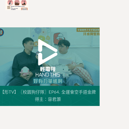
【形TV】〖校園狗仔隊〗EP64. 全運會空手道金牌
得主：容君灝