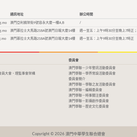
通訊地址
辦公時間
g.mo
澳門亞利鴉架街9號容永大廈一樓A,B
/
g.mo
澳門慕拉士大馬路218A號澳門日報大廈14樓
週一至五：上午9時30分至晚上7時正；
g.mo
澳門慕拉士大馬路218A號澳門日報大廈14樓
週一至五：上午9時30分至晚上7時正
委員會
澳門學聯－少年警訊活動委員會
會員大會、理監事會架構
澳門學聯－學界常設活動委員會
委員會簡介
澳門學聯－學聯之友活動委員會
澳門學聯－編輯委員會
澳門學聯－時事關注委員會
澳門學聯－影攝創作委員會
澳門學聯－歷史文化委員會
Copyright © 2026 澳門中華學生聯合總會