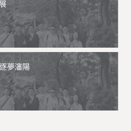
展
士逐夢瀋陽