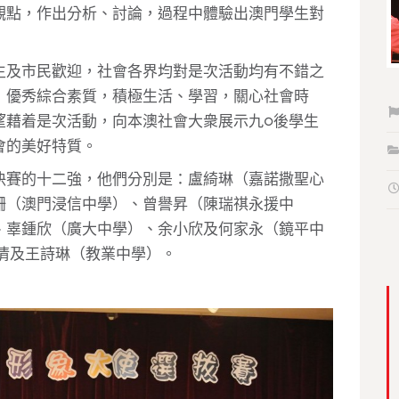
觀點，作出分析、討論，過程中體驗出澳門學生對
生及市民歡迎，社會各界均對是次活動均有不錯之
，優秀綜合素質，積極生活、學習，關心社會時
望藉着是次活動，向本澳社會大衆展示九○後學生
會的美好特質。
決賽的十二強，他們分別是：盧綺琳（嘉諾撒聖心
珊（澳門浸信中學）、曾譽昇（陳瑞祺永援中
、辜鍾欣（廣大中學）、余小欣及何家永（鏡平中
倩及王詩琳（教業中學）。